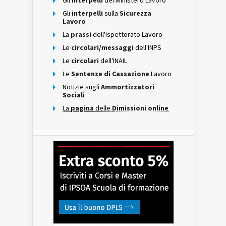
Gli
interpelli
del Ministero Lavoro
Gli
interpelli
sulla
Sicurezza
Lavoro
La
prassi
dell'Ispettorato Lavoro
Le
circolari/messaggi
dell'INPS
Le
circolari
dell'INAIL
Le
Sentenze di Cassazione
Lavoro
Notizie sugli
Ammortizzatori
Sociali
La
pagina
delle
Dimissioni online