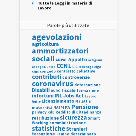
Tutte le Leggi in materia di
Lavoro
Parole più utilizzate
agevolazioni
agricoltura
ammortizzatori
sociali
Appalto
ANPAL
artigiani
CCNL
assegno unico
cigo
CIG in deroga
contratto collettivo
cigs
congedo
contributi
controversie
coronavirus
detassazione
Disabili
fiscale
formazione
DURC
INL
Jobs Act
infortuni
Lavoro
Licenziamento
Agile
Malattia
Pensione
PA
maternità
NASPI
privacy
RdC
Reddito di Cittadinanza
sicurezza
retribuzione
Smart
Working
somministrazione
statistiche
Stranieri
tassazione
Tempo determinato