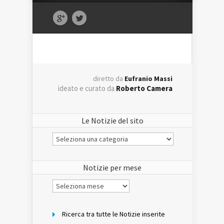
diretto da
Eufranio Massi
ideato e curato da
Roberto Camera
Le Notizie del sito
Le
Notizie
del
sito
Notizie per mese
Notizie
per
mese
Ricerca tra tutte le Notizie inserite