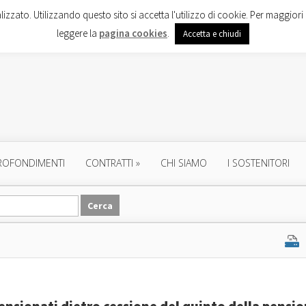
lizzato. Utilizzando questo sito si accetta l'utilizzo di cookie. Per maggiori 
leggere la
pagina cookies
.
Accetta e chiudi
ROFONDIMENTI
CONTRATTI
»
CHI SIAMO
I SOSTENITORI
ensionati dietro cessione del quinto della pensi