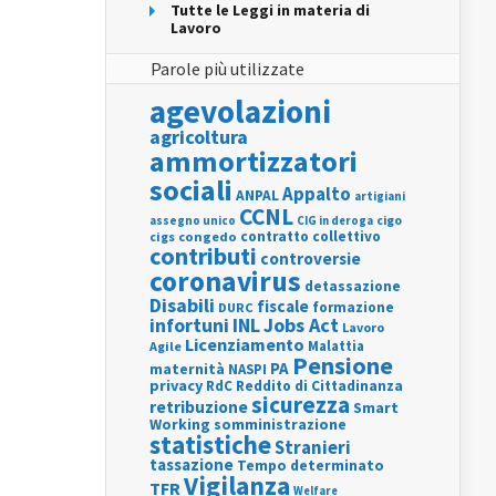
Tutte le Leggi in materia di
Lavoro
Parole più utilizzate
agevolazioni
agricoltura
ammortizzatori
sociali
Appalto
ANPAL
artigiani
CCNL
assegno unico
cigo
CIG in deroga
contratto collettivo
cigs
congedo
contributi
controversie
coronavirus
detassazione
Disabili
fiscale
formazione
DURC
INL
Jobs Act
infortuni
Lavoro
Licenziamento
Agile
Malattia
Pensione
PA
maternità
NASPI
privacy
RdC
Reddito di Cittadinanza
sicurezza
retribuzione
Smart
Working
somministrazione
statistiche
Stranieri
tassazione
Tempo determinato
Vigilanza
TFR
Welfare