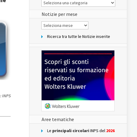
Le
Notizie
del
sito
Notizie per mese
Notizie
per
mese
Ricerca tra tutte le Notizie inserite
: INPS
Aree tematiche
Le
principali circolari
INPS del
2026