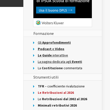
Formazione
Gli
Approfondimenti
Podcast
e
Video
Le Guide
interattive
La pagina dedicata agli
Eventi
La
Costituzione
commentata
Strumenti utili
TFR
– coefficiente rivalutazione
Le Retribuzioni al 2026
Le
Retribuzioni dal 2002 al 2026
Minimali retributivi 2026