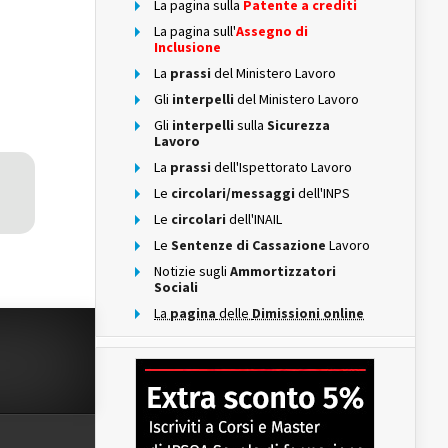
La pagina sulla
Patente a crediti
La pagina sull'
Assegno di
Inclusione
La
prassi
del Ministero Lavoro
Gli
interpelli
del Ministero Lavoro
Gli
interpelli
sulla
Sicurezza
Lavoro
La
prassi
dell'Ispettorato Lavoro
Le
circolari/messaggi
dell'INPS
Le
circolari
dell'INAIL
Le
Sentenze di Cassazione
Lavoro
Notizie sugli
Ammortizzatori
Sociali
La
pagina
delle
Dimissioni online