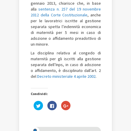
gennaio 2013, chiarisce che, in base
alla
sentenza n. 257 del 19 novembre
2012 della Corte Costituzionale
, anche
per le lavoratrici iscritte al gestione
separata spetta l’indennità economica
di maternità per 5 mesi in caso di
adozione o affidamento preadottivo di
un minore.
La disciplina relativa al congedo di
maternità per gli iscritti alla gestione
separata dell’Inps, in caso di adozione
o affidamento, è disciplinato dall’art. 2
del
Decreto ministeriale 4 aprile 2002
.
Condividi:
Fai
Fai
Fai
clic
clic
clic
qui
per
qui
per
condividere
per
condividere
su
condividere
su
Facebook
su
Twitter
(Si
Google+
(Si
apre
(Si