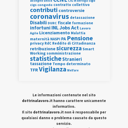
assegno unico
cigo
CIG in deroga
contratto collettivo
cigs
congedo
contributi
controversie
coronavirus
detassazione
Disabili
fiscale
formazione
DURC
INL
Jobs Act
infortuni
Lavoro
Licenziamento
Agile
Malattia
Pensione
PA
maternità
NASPI
privacy
RdC
Reddito di Cittadinanza
sicurezza
retribuzione
Smart
Working
somministrazione
statistiche
Stranieri
tassazione
Tempo determinato
Vigilanza
TFR
Welfare
Le informazioni contenute nel sito
dottrinalavoro.it
hanno carattere unicamente
informativo.
Il sito
dottrinalavoro.it
non è responsabile per
qualsiasi danno o problema causato da questo
servizio.