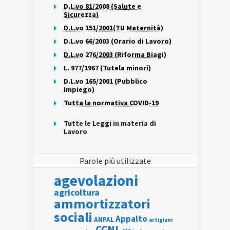
D.L.vo 81/2008 (Salute e
Sicurezza)
D.L.vo 151/2001(TU Maternità)
D.L.vo 66/2003 (Orario di Lavoro)
D.L.vo 276/2003 (Riforma Biagi)
L. 977/1967 (Tutela minori)
D.L.vo 165/2001 (Pubblico
Impiego)
Tutta la normativa COVID-19
Tutte le Leggi in materia di
Lavoro
Parole più utilizzate
agevolazioni
agricoltura
ammortizzatori
sociali
Appalto
ANPAL
artigiani
CCNL