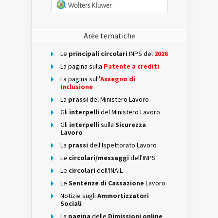
Aree tematiche
Le
principali circolari
INPS del
2026
La pagina sulla
Patente a crediti
La pagina sull'
Assegno di
Inclusione
La
prassi
del Ministero Lavoro
Gli
interpelli
del Ministero Lavoro
Gli
interpelli
sulla
Sicurezza
Lavoro
La
prassi
dell'Ispettorato Lavoro
Le
circolari/messaggi
dell'INPS
Le
circolari
dell'INAIL
Le
Sentenze di Cassazione
Lavoro
Notizie sugli
Ammortizzatori
Sociali
La
pagina
delle
Dimissioni online