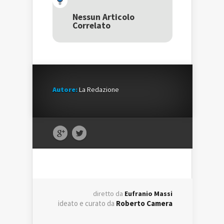
apre
in
apre
in
una
in
una
nuova
una
Nessun Articolo
nuova
finestra)
nuova
Correlato
finestra)
finestra)
Autore:
La Redazione
diretto da
Eufranio Massi
ideato e curato da
Roberto Camera