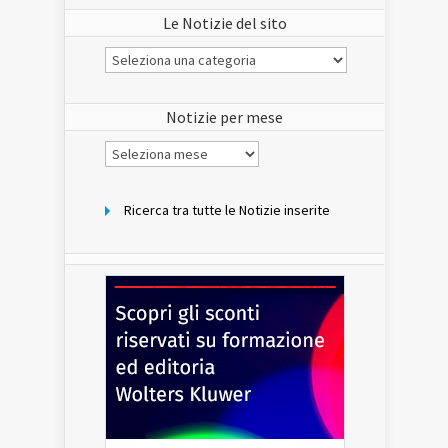
Le Notizie del sito
Le
Notizie
del
sito
Notizie per mese
Notizie
per
mese
Ricerca tra tutte le Notizie inserite