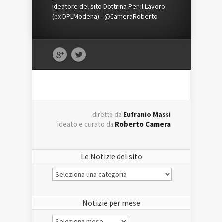
ideatore del sito Dottrina Per il Lavoro
(ex DPLModena) - @CameraRoberto
diretto da
Eufranio Massi
ideato e curato da
Roberto Camera
Le Notizie del sito
Le
Notizie
del
sito
Notizie per mese
Notizie