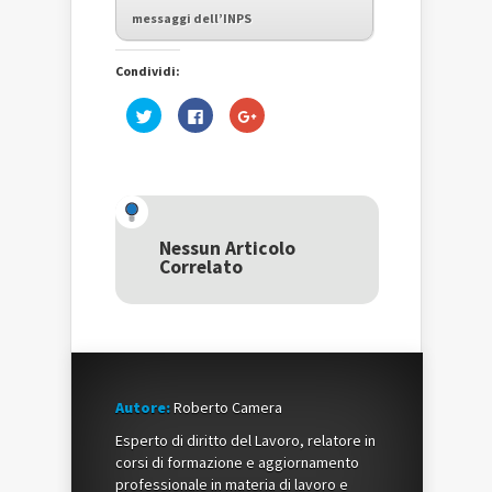
messaggi dell’INPS
Condividi:
Fai
Fai
Fai
clic
clic
clic
qui
per
qui
per
condividere
per
condividere
su
condividere
su
Facebook
su
Twitter
(Si
Google+
(Si
apre
(Si
apre
in
apre
in
una
in
una
nuova
una
Nessun Articolo
nuova
finestra)
nuova
Correlato
finestra)
finestra)
Autore:
Roberto Camera
Esperto di diritto del Lavoro, relatore in
corsi di formazione e aggiornamento
professionale in materia di lavoro e