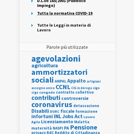
D.L.vo 165/2001 (Pubblico
Impiego)
Tutta la normativa COVID-19
Tutte le Leggi in materia di
Lavoro
Parole più utilizzate
agevolazioni
agricoltura
ammortizzatori
sociali
Appalto
ANPAL
artigiani
CCNL
assegno unico
cigo
CIG in deroga
contratto collettivo
cigs
congedo
contributi
controversie
coronavirus
detassazione
Disabili
fiscale
formazione
DURC
INL
Jobs Act
infortuni
Lavoro
Licenziamento
Agile
Malattia
Pensione
PA
maternità
NASPI
privacy
RdC
Reddito di Cittadinanza