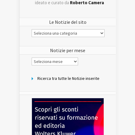
ideato e curato da
Roberto Camera
Le Notizie del sito
Le
Notizie
del
sito
Notizie per mese
Notizie
per
mese
Ricerca tra tutte le Notizie inserite