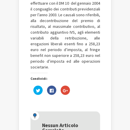
effettuare con il DM 10 del gennaio 2004
il conguaglio dei contributi previdenziali
per l’anno 2003. Le causali sono riferibili,
alla decontribuzione del premio di
risultato, al massimale contributivo, al
contributo aggiuntivo IVS, agli elementi
variabili della retribuzione, alle
erogazioni liberali esenti fino a 258,23
euro nel periodo d’imposta, al fringe
benefit non superiore a 258,23 euro nel
periodo d’imposta ed alle operazioni
societarie.
Condividi:
Fai
Fai
Fai
clic
clic
clic
qui
per
qui
per
condividere
per
condividere
su
condividere
su
Facebook
su
Twitter
(Si
Google+
(Si
apre
(Si
apre
in
apre
in
una
in
una
nuova
una
Nessun Articolo
nuova
finestra)
nuova