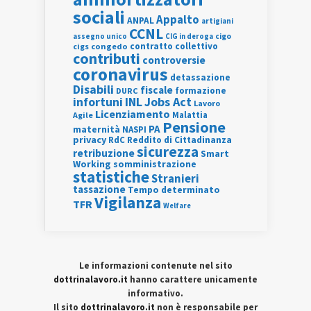
sociali
Appalto
ANPAL
artigiani
CCNL
assegno unico
cigo
CIG in deroga
contratto collettivo
cigs
congedo
contributi
controversie
coronavirus
detassazione
Disabili
fiscale
formazione
DURC
INL
Jobs Act
infortuni
Lavoro
Licenziamento
Agile
Malattia
Pensione
PA
maternità
NASPI
privacy
RdC
Reddito di Cittadinanza
sicurezza
retribuzione
Smart
Working
somministrazione
statistiche
Stranieri
tassazione
Tempo determinato
Vigilanza
TFR
Welfare
Le informazioni contenute nel sito
dottrinalavoro.it
hanno carattere unicamente
informativo.
Il sito
dottrinalavoro.it
non è responsabile per