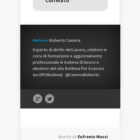
Correlato
finestra)
finestra)
Autore:
Roberto Camera
Esperto di diritto del Lavoro, relatore in
corsi di formazione e aggiornamento
professionale in materia di lavoro e
ideatore del sito Dottrina Per il Lavoro
(ex DPLModena) - @CameraRoberto
diretto da
Eufranio Massi