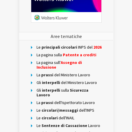
Aree tematiche
Le
principali circolari
INPS del
2026
La pagina sulla
Patente a crediti
La pagina sull'
Assegno di
Inclusione
La
prassi
del Ministero Lavoro
Gli
interpelli
del Ministero Lavoro
Gli
interpelli
sulla
Sicurezza
Lavoro
La
prassi
dell'Ispettorato Lavoro
Le
circolari/messaggi
dell'INPS
Le
circolari
dell'INAIL
Le
Sentenze di Cassazione
Lavoro