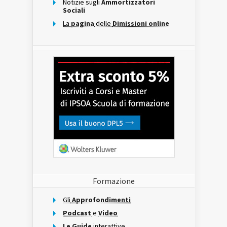
Notizie sugli
Ammortizzatori
Sociali
La
pagina
delle
Dimissioni online
Formazione
Gli
Approfondimenti
Podcast
e
Video
Le Guide
interattive