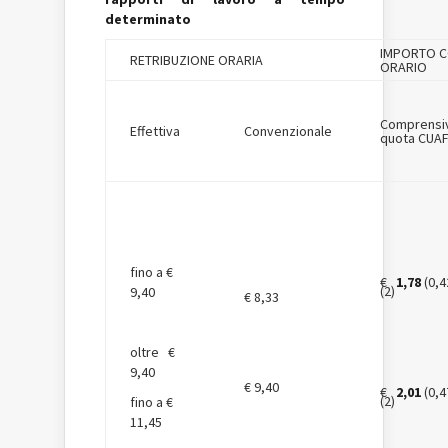
determinato
IMPORTO C
RETRIBUZIONE ORARIA
ORARIO
Comprensi
Effettiva
Convenzionale
quota CUA
fino a €
€
1,78
(0,4
(2)
9,40
€ 8,33
oltre €
9,40
€ 9,40
€
2,01
(0,4
(2)
fino a €
11,45