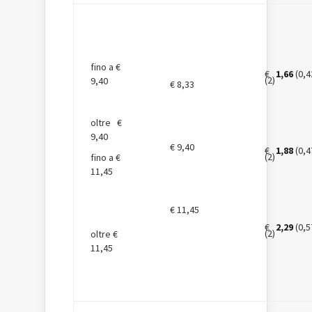
fino a €
€
1,66
(0,4
(2)
9,40
€ 8,33
oltre €
9,40
€ 9,40
€
1,88
(0,4
(2)
fino a €
11,45
€ 11,45
€
2,29
(0,5
(2)
oltre €
11,45