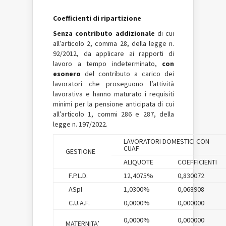
Coefficienti di ripartizione
Senza contributo addizionale
di cui
all’articolo 2, comma 28, della legge n.
92/2012, da applicare ai rapporti di
lavoro a tempo indeterminato,
con
esonero
del contributo a carico dei
lavoratori che proseguono l’attività
lavorativa e hanno maturato i requisiti
minimi per la pensione anticipata di cui
all’articolo 1, commi 286 e 287, della
legge n. 197/2022.
LAVORATORI DOMESTICI CON
CUAF
GESTIONE
ALIQUOTE
COEFFICIENTI
F.P.L.D.
12,4075%
0,830072
ASpI
1,0300%
0,068908
C.U.A.F.
0,0000%
0,000000
0,0000%
0,000000
MATERNITA’