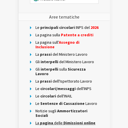
Aree tematiche
Le
principali circolari
INPS del
2026
La pagina sulla
Patente a crediti
La pagina sull'
Assegno di
Inclusione
La
prassi
del Ministero Lavoro
Gli
interpelli
del Ministero Lavoro
Gli
interpelli
sulla
Sicurezza
Lavoro
La
prassi
dell'Ispettorato Lavoro
Le
circolari/messaggi
dell'INPS
Le
circolari
dell'INAIL
Le
Sentenze di Cassazione
Lavoro
Notizie sugli
Ammortizzatori
Sociali
La
pagina
delle
Dimissioni online