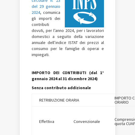
circolare n. 23
del 29 gennaio
2024
, comunica
gli importi dei
contributi
dovuti, per l’anno 2024, per i lavoratori
domestici a seguito della variazione
annuale dell’indice ISTAT dei prezzi al
consumo per le famiglie di operai e
impiegati.
IMPORTO DEI CONTRIBUTI (dal 1°
gennaio 2024 al 31 dicembre 2024)
Senza contributo addizionale
IMPORTO C
RETRIBUZIONE ORARIA
ORARIO
Comprensi
Effettiva
Convenzionale
quota CUA