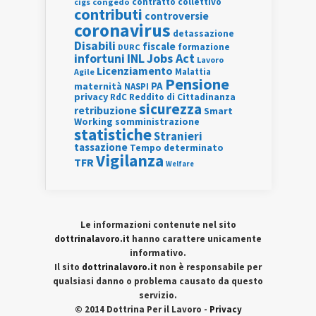
contratto collettivo
cigs
congedo
contributi
controversie
coronavirus
detassazione
Disabili
fiscale
formazione
DURC
INL
Jobs Act
infortuni
Lavoro
Licenziamento
Agile
Malattia
Pensione
PA
maternità
NASPI
privacy
RdC
Reddito di Cittadinanza
sicurezza
retribuzione
Smart
Working
somministrazione
statistiche
Stranieri
tassazione
Tempo determinato
Vigilanza
TFR
Welfare
Le informazioni contenute nel sito
dottrinalavoro.it
hanno carattere unicamente
informativo.
Il sito
dottrinalavoro.it
non è responsabile per
qualsiasi danno o problema causato da questo
servizio.
© 2014 Dottrina Per il Lavoro -
Privacy