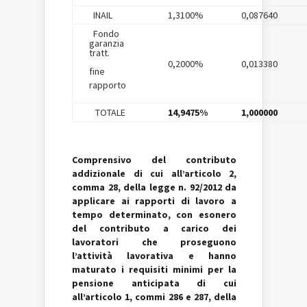
INAIL
1,3100%
0,087640
Fondo
garanzia
tratt.
0,2000%
0,013380
fine
rapporto
TOTALE
14,9475%
1,000000
Comprensivo del contributo
addizionale di cui all’articolo 2,
comma 28, della legge n. 92/2012 da
applicare ai rapporti di lavoro a
tempo determinato, con esonero
del contributo a carico dei
lavoratori che proseguono
l’attività lavorativa e hanno
maturato i requisiti minimi per la
pensione anticipata di cui
all’articolo 1, commi 286 e 287, della