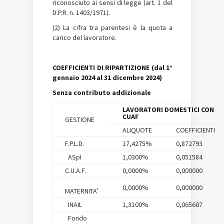
riconosciuto ai sensi di legge (art. 1 del
D.P.R. n. 1403/1971).
(2) La cifra tra parentesi è la quota a
carico del lavoratore.
COEFFICIENTI DI RIPARTIZIONE (dal 1°
gennaio 2024 al 31 dicembre 2024)
Senza contributo addizionale
LAVORATORI DOMESTICI CON
CUAF
GESTIONE
ALIQUOTE
COEFFICIENTI
F.P.L.D.
17,4275%
0,872793
ASpI
1,0300%
0,051584
C.U.A.F.
0,0000%
0,000000
0,0000%
0,000000
MATERNITA’
INAIL
1,3100%
0,065607
Fondo