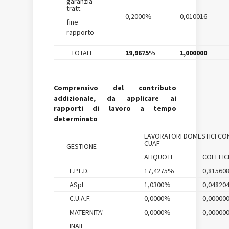
garanzia
tratt.
0,2000%
0,010016
fine
rapporto
TOTALE
19,9675%
1,000000
Comprensivo del contributo
addizionale, da applicare ai
rapporti di lavoro a tempo
determinato
LAVORATORI DOMESTICI CO
CUAF
GESTIONE
ALIQUOTE
COEFFICI
F.P.L.D.
17,4275%
0,81560
ASpI
1,0300%
0,04820
C.U.A.F.
0,0000%
0,00000
MATERNITA’
0,0000%
0,00000
INAIL