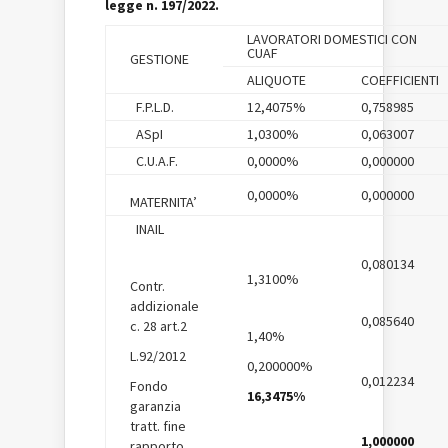
legge n. 197/2022.
LAVORATORI DOMESTICI CON
CUAF
GESTIONE
ALIQUOTE
COEFFICIENTI
F.P.L.D.
12,4075%
0,758985
ASpI
1,0300%
0,063007
C.U.A.F.
0,0000%
0,000000
0,0000%
0,000000
MATERNITA’
INAIL
0,080134
1,3100%
Contr.
addizionale
0,085640
c. 28 art.2
1,40%
L.92/2012
0,200000%
0,012234
Fondo
16,3475%
garanzia
tratt. fine
1,000000
rapporto