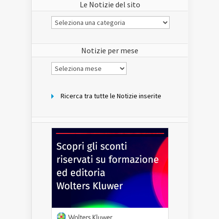
Le Notizie del sito
Le
Notizie
del
sito
Notizie per mese
Notizie
per
mese
Ricerca tra tutte le Notizie inserite