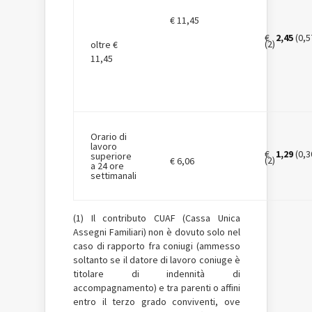
€ 11,45
€
2,45
(0,5
(2)
oltre €
11,45
Orario di
lavoro
€
1,29
(0,3
superiore
(2)
€ 6,06
a 24 ore
settimanali
(1) Il contributo CUAF (Cassa Unica
Assegni Familiari) non è dovuto solo nel
caso di rapporto fra coniugi (ammesso
soltanto se il datore di lavoro coniuge è
titolare di indennità di
accompagnamento) e tra parenti o affini
entro il terzo grado conviventi, ove