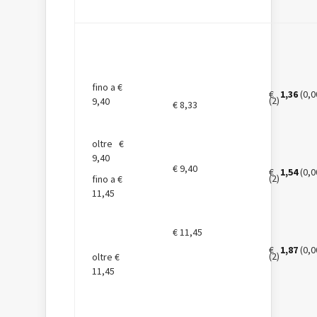
fino a €
€
1,36
(0,0
(2)
9,40
€ 8,33
oltre €
9,40
€ 9,40
€
1,54
(0,0
(2)
fino a €
11,45
€ 11,45
€
1,87
(0,0
(2)
oltre €
11,45