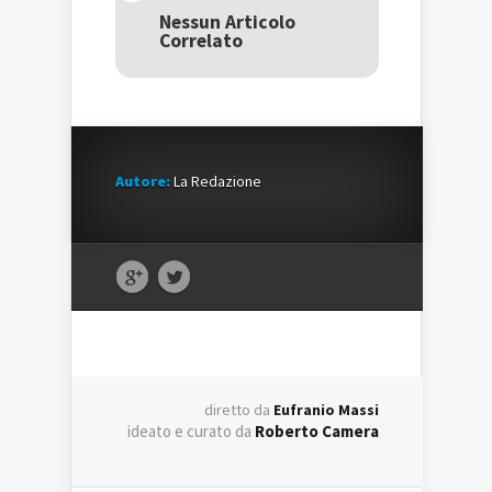
in
una
in
una
nuova
una
Nessun Articolo
nuova
finestra)
nuova
Correlato
finestra)
finestra)
Autore:
La Redazione
diretto da
Eufranio Massi
ideato e curato da
Roberto Camera