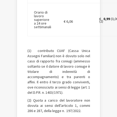
Orario di
lavoro
€
0,99
(0,0
superiore
(2)
€ 6,06
a 24 ore
settimanali
(1) contributo CUAF (Cassa Unica
Assegni Familiari) non è dovuto solo nel
caso di rapporto fra coniugi (ammesso
soltanto se il datore di lavoro coniuge è
titolare di indennità di
accompagnamento) e tra parenti o
affini. Il entro il terzo grado conviventi,
ove riconosciuto ai sensi di legge (art. 1
del D.P.R. n. 1403/1971).
(2) Quota a carico del lavoratore non
dovuta ai sensi dell’articolo 1, commi
286 e 287, della legge n. 197/2022.