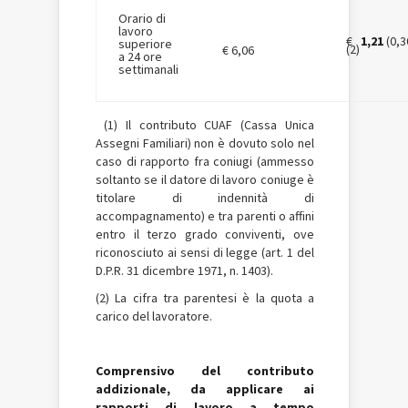
Orario di
lavoro
€
1,21
(0,3
superiore
(2)
€ 6,06
a 24 ore
settimanali
(1) Il contributo CUAF (Cassa Unica
Assegni Familiari) non è dovuto solo nel
caso di rapporto fra coniugi (ammesso
soltanto se il datore di lavoro coniuge è
titolare di indennità di
accompagnamento) e tra parenti o affini
entro il terzo grado conviventi, ove
riconosciuto ai sensi di legge (art. 1 del
D.P.R. 31 dicembre 1971, n. 1403).
(2) La cifra tra parentesi è la quota a
carico del lavoratore.
Comprensivo del contributo
addizionale, da applicare ai
rapporti di lavoro a tempo