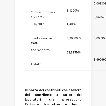
0,06130
1,3100%
Contr.addizionale
c. 28 art.2
0,06552
L.92/2012
1,40%
Fondo garanzia
0,200000%
0,00936
tratt.
fine rapporto
21,3675%
1,00000
TOTALE
Importo dei contributi con esonero
del contributo a carico dei
lavoratori che proseguono
l’attività lavorativa e hanno