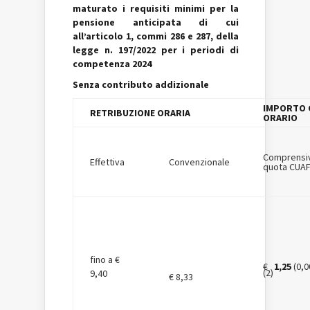
maturato i requisiti minimi per la
pensione anticipata di cui
all’articolo 1, commi 286 e 287, della
legge n. 197/2022 per i periodi di
competenza 2024
Senza contributo addizionale
IMPORTO 
RETRIBUZIONE ORARIA
ORARIO
Comprensi
Effettiva
Convenzionale
quota CUA
fino a €
€
1,25
(0,0
(2)
9,40
€ 8,33