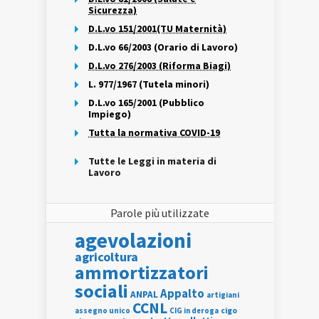
Sicurezza)
D.L.vo 151/2001(TU Maternità)
D.L.vo 66/2003 (Orario di Lavoro)
D.L.vo 276/2003 (Riforma Biagi)
L. 977/1967 (Tutela minori)
D.L.vo 165/2001 (Pubblico
Impiego)
Tutta la normativa COVID-19
Tutte le Leggi in materia di
Lavoro
Parole più utilizzate
agevolazioni
agricoltura
ammortizzatori
sociali
Appalto
ANPAL
artigiani
CCNL
assegno unico
cigo
CIG in deroga