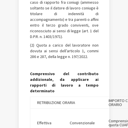
caso di rapporto fra coniugi (ammesso
soltanto se il datore di lavoro coniuge è
titolare di indennità di
accompagnamento) e tra parenti o affini
entro il terzo grado conviventi, ove
riconosciuto ai sensi di legge (art. 1 del
D.P.R. n. 1403/1971).
(2) Quota a carico del lavoratore non
dovuta ai sensi dell’articolo 1, commi
286 e 287, della legge n. 197/2022.
Comprensivo del contributo
addizionale, da applicare ai
rapporti di lavoro a tempo
determinato
IMPORTO C
RETRIBUZIONE ORARIA
ORARIO
Comprensi
Effettiva
Convenzionale
quota CUA