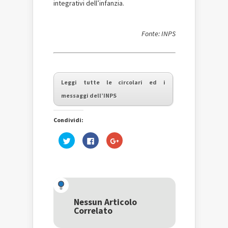
integrativi dell’infanzia.
Fonte: INPS
Leggi tutte le circolari ed i
messaggi dell’INPS
Condividi:
Fai
Fai
Fai
clic
clic
clic
qui
per
qui
per
condividere
per
condividere
su
condividere
su
Facebook
su
Twitter
(Si
Google+
(Si
apre
(Si
apre
in
apre
in
una
in
una
nuova
una
Nessun Articolo
nuova
finestra)
nuova
Correlato
finestra)
finestra)