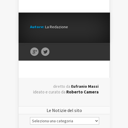
Autore:
La Redazione
diretto da
Eufranio Massi
ideato e curato da
Roberto Camera
Le Notizie del sito
Le
Notizie
del