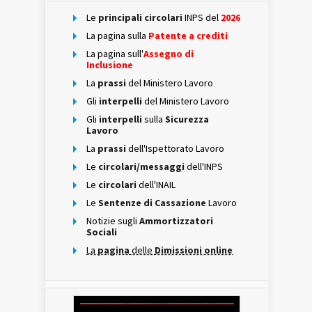
Le
principali circolari
INPS del
2026
La pagina sulla
Patente a crediti
La pagina sull'
Assegno di
Inclusione
La
prassi
del Ministero Lavoro
Gli
interpelli
del Ministero Lavoro
Gli
interpelli
sulla
Sicurezza
Lavoro
La
prassi
dell'Ispettorato Lavoro
Le
circolari/messaggi
dell'INPS
Le
circolari
dell'INAIL
Le
Sentenze di Cassazione
Lavoro
Notizie sugli
Ammortizzatori
Sociali
La
pagina
delle
Dimissioni online