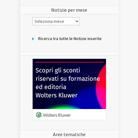
sito
Notizie per mese
Notizie
per
mese
Ricerca tra tutte le Notizie inserite
Aree tematiche