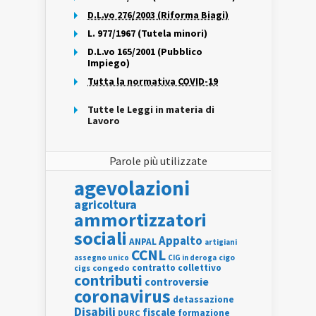
D.L.vo 276/2003 (Riforma Biagi)
L. 977/1967 (Tutela minori)
D.L.vo 165/2001 (Pubblico
Impiego)
Tutta la normativa COVID-19
Tutte le Leggi in materia di
Lavoro
Parole più utilizzate
agevolazioni
agricoltura
ammortizzatori
sociali
Appalto
ANPAL
artigiani
CCNL
assegno unico
cigo
CIG in deroga
contratto collettivo
cigs
congedo
contributi
controversie
coronavirus
detassazione
Disabili
fiscale
formazione
DURC