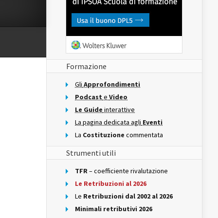
Formazione
Gli
Approfondimenti
Podcast
e
Video
Le Guide
interattive
La pagina dedicata agli
Eventi
La
Costituzione
commentata
Strumenti utili
TFR
– coefficiente rivalutazione
Le Retribuzioni al 2026
Le
Retribuzioni dal 2002 al 2026
Minimali retributivi 2026