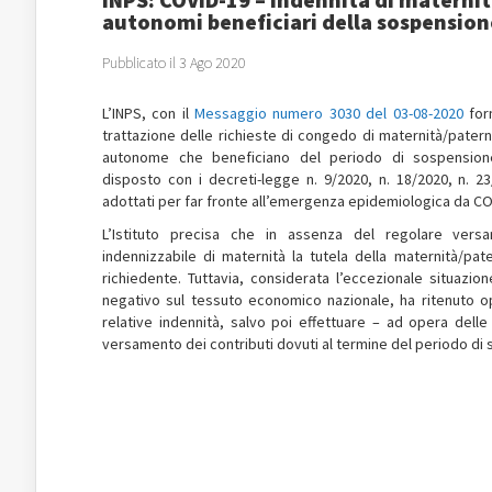
autonomi beneficiari della sospensione
Pubblicato il 3 Ago 2020
L’INPS, con il
Messaggio numero 3030 del 03-08-2020
forn
trattazione delle richieste di congedo di maternità/paterni
autonome che beneficiano del periodo di sospensione
disposto con i decreti-legge n. 9/2020, n. 18/2020, n. 23/
adottati per far fronte all’emergenza epidemiologica da CO
L’Istituto precisa che in assenza del regolare vers
indennizzabile di maternità la tutela della maternità/pa
richiedente. Tuttavia, considerata l’eccezionale situazi
negativo sul tessuto economico nazionale, ha ritenuto o
relative indennità, salvo poi effettuare – ad opera dell
versamento dei contributi dovuti al termine del periodo di