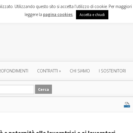
lizzato. Utilizzando questo sito si accetta l'utilizzo di cookie. Per maggiori 
leggere la
pagina cookies
.
Accetta e chiudi
ROFONDIMENTI
CONTRATTI
»
CHI SIAMO
I SOSTENITORI
e paternità alle lavoratrici e ai lavoratori