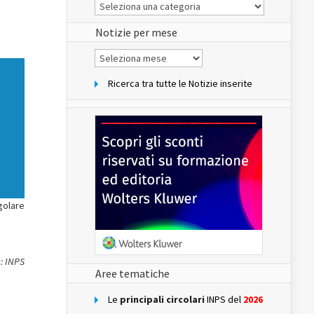
Le
Notizie
del
sito
Notizie per mese
Notizie
per
mese
Ricerca tra tutte le Notizie inserite
golare
: INPS
Aree tematiche
Le
principali circolari
INPS del
2026