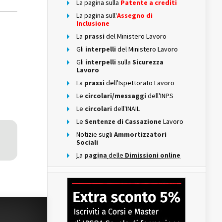
La pagina sulla
Patente a crediti
La pagina sull'
Assegno di
Inclusione
La
prassi
del Ministero Lavoro
Gli
interpelli
del Ministero Lavoro
Gli
interpelli
sulla
Sicurezza
Lavoro
La
prassi
dell'Ispettorato Lavoro
Le
circolari/messaggi
dell'INPS
Le
circolari
dell'INAIL
Le
Sentenze di Cassazione
Lavoro
Notizie sugli
Ammortizzatori
Sociali
La
pagina
delle
Dimissioni online