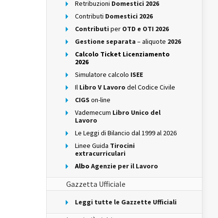
Retribuzioni
Domestici 2026
Contributi
Domestici 2026
Contributi
per
OTD e OTI 2026
Gestione separata
– aliquote
2026
Calcolo Ticket Licenziamento
2026
Simulatore calcolo
ISEE
Il
Libro V Lavoro
del Codice Civile
CIGS
on-line
Vademecum
Libro Unico del
Lavoro
Le Leggi di Bilancio dal 1999 al 2026
Linee Guida
Tirocini
extracurriculari
Albo
Agenzie per il Lavoro
Gazzetta Ufficiale
Leggi tutte le Gazzette Ufficiali