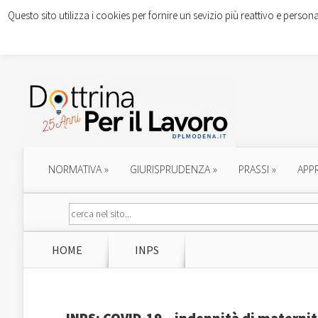
Questo sito utilizza i cookies per fornire un sevizio più reattivo e persona
NORMATIVA
»
GIURISPRUDENZA
»
PRASSI
»
APP
HOME
INPS
INPS: COVID-19 – indennità di maternità 