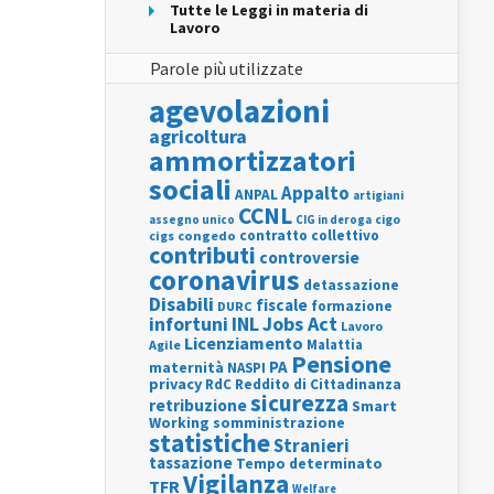
Tutte le Leggi in materia di
Lavoro
Parole più utilizzate
agevolazioni
agricoltura
ammortizzatori
sociali
Appalto
ANPAL
artigiani
CCNL
assegno unico
cigo
CIG in deroga
contratto collettivo
cigs
congedo
contributi
controversie
coronavirus
detassazione
Disabili
fiscale
formazione
DURC
INL
Jobs Act
infortuni
Lavoro
Licenziamento
Agile
Malattia
Pensione
PA
maternità
NASPI
privacy
RdC
Reddito di Cittadinanza
sicurezza
retribuzione
Smart
Working
somministrazione
statistiche
Stranieri
tassazione
Tempo determinato
Vigilanza
TFR
Welfare