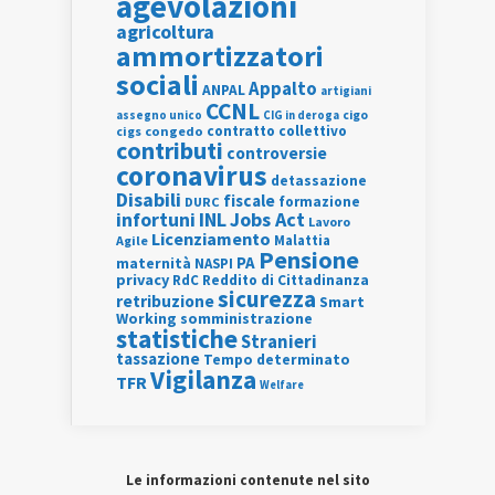
agevolazioni
agricoltura
ammortizzatori
sociali
Appalto
ANPAL
artigiani
CCNL
assegno unico
cigo
CIG in deroga
contratto collettivo
cigs
congedo
contributi
controversie
coronavirus
detassazione
Disabili
fiscale
formazione
DURC
INL
Jobs Act
infortuni
Lavoro
Licenziamento
Agile
Malattia
Pensione
PA
maternità
NASPI
privacy
RdC
Reddito di Cittadinanza
sicurezza
retribuzione
Smart
Working
somministrazione
statistiche
Stranieri
tassazione
Tempo determinato
Vigilanza
TFR
Welfare
Le informazioni contenute nel sito