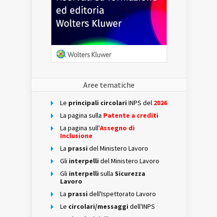
Aree tematiche
Le
principali circolari
INPS del
2026
La pagina sulla
Patente a crediti
La pagina sull'
Assegno di
Inclusione
La
prassi
del Ministero Lavoro
Gli
interpelli
del Ministero Lavoro
Gli
interpelli
sulla
Sicurezza
Lavoro
La
prassi
dell'Ispettorato Lavoro
Le
circolari/messaggi
dell'INPS