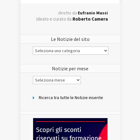
diretto da
Eufranio Massi
ideato e curato da
Roberto Camera
Le Notizie del sito
Le
Notizie
del
sito
Notizie per mese
Notizie
per
mese
Ricerca tra tutte le Notizie inserite