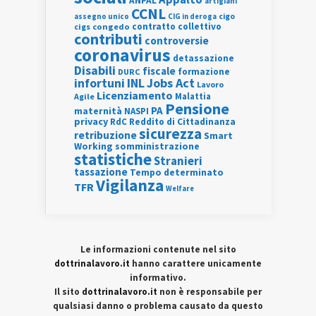
ANPAL
artigiani
CCNL
assegno unico
cigo
CIG in deroga
contratto collettivo
cigs
congedo
contributi
controversie
coronavirus
detassazione
Disabili
fiscale
formazione
DURC
INL
Jobs Act
infortuni
Lavoro
Licenziamento
Agile
Malattia
Pensione
PA
maternità
NASPI
privacy
RdC
Reddito di Cittadinanza
sicurezza
retribuzione
Smart
Working
somministrazione
statistiche
Stranieri
tassazione
Tempo determinato
Vigilanza
TFR
Welfare
Le informazioni contenute nel sito
dottrinalavoro.it
hanno carattere unicamente
informativo.
Il sito
dottrinalavoro.it
non è responsabile per
qualsiasi danno o problema causato da questo