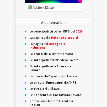
Aree tematiche
Le
principali circolari
INPS del
2026
La pagina sulla
Patente a crediti
La pagina sull'
Assegno di
Inclusione
La
prassi
del Ministero Lavoro
Gli
interpelli
del Ministero Lavoro
Gli
interpelli
sulla
Sicurezza
Lavoro
La
prassi
dell'Ispettorato Lavoro
Le
circolari/messaggi
dell'INPS
Le
circolari
dell'INAIL
Le
Sentenze di Cassazione
Lavoro
Notizie sugli
Ammortizzatori
Sociali