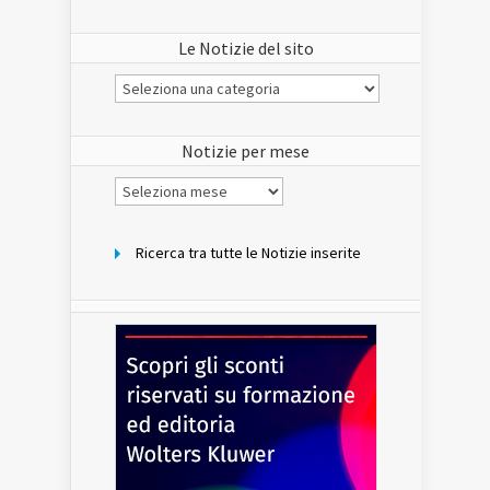
Le Notizie del sito
Le
Notizie
del
sito
Notizie per mese
Notizie
per
mese
Ricerca tra tutte le Notizie inserite