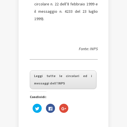
circolare n. 22 dell’8 febbraio 1999 e
il messaggio n. 4233 del 23 luglio
1999).
Fonte: INPS
Leggi tutte le circolari ed i
messaggi dell’INPS
Condividi:
Fai
Fai
Fai
clic
clic
clic
qui
per
qui
per
condividere
per
condividere
su
condividere
su
Facebook
su