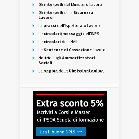
Gli
interpelli
del Ministero Lavoro
Gli
interpelli
sulla
Sicurezza
Lavoro
La
prassi
dell'Ispettorato Lavoro
Le
circolari/messaggi
dell'INPS
Le
circolari
dell'INAIL
Le
Sentenze di Cassazione
Lavoro
Notizie sugli
Ammortizzatori
Sociali
La
pagina
delle
Dimissioni online