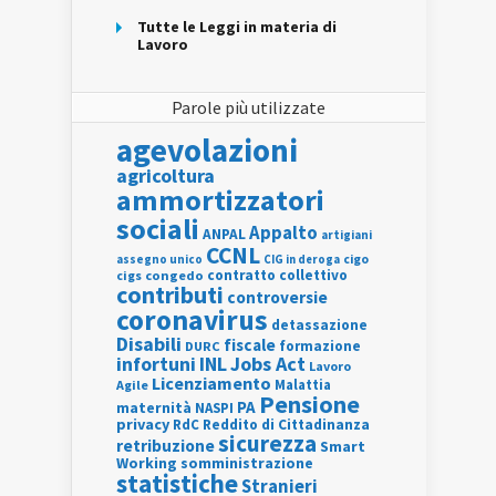
Tutte le Leggi in materia di
Lavoro
Parole più utilizzate
agevolazioni
agricoltura
ammortizzatori
sociali
Appalto
ANPAL
artigiani
CCNL
assegno unico
cigo
CIG in deroga
contratto collettivo
cigs
congedo
contributi
controversie
coronavirus
detassazione
Disabili
fiscale
formazione
DURC
INL
Jobs Act
infortuni
Lavoro
Licenziamento
Agile
Malattia
Pensione
PA
maternità
NASPI
privacy
RdC
Reddito di Cittadinanza
sicurezza
retribuzione
Smart
Working
somministrazione
statistiche
Stranieri