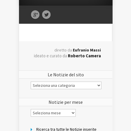
diretto da
Eufranio Massi
ideato e curato da
Roberto Camera
Le Notizie del sito
Le
Notizie
del
sito
Notizie per mese
Notizie
per
mese
Ricerca tra tutte le Notizie inserite