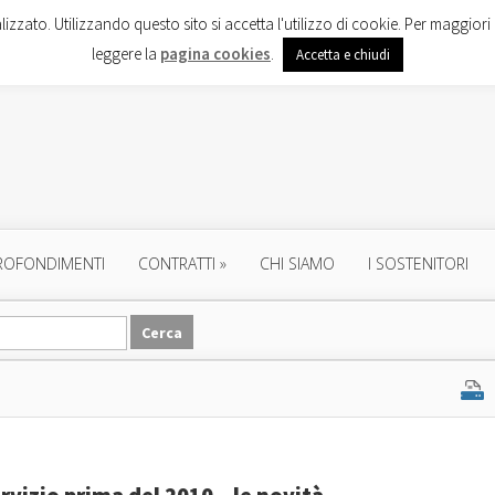
lizzato. Utilizzando questo sito si accetta l'utilizzo di cookie. Per maggiori 
leggere la
pagina cookies
.
Accetta e chiudi
ROFONDIMENTI
CONTRATTI
»
CHI SIAMO
I SOSTENITORI
ervizio prima del 2010 – le novità