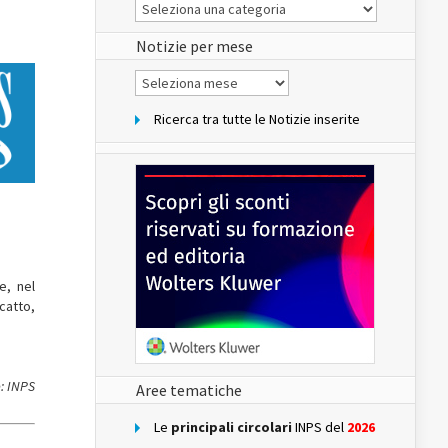
Le
Notizie
del
sito
Notizie per mese
Notizie
per
mese
Ricerca tra tutte le Notizie inserite
e, nel
catto,
: INPS
Aree tematiche
Le
principali circolari
INPS del
2026