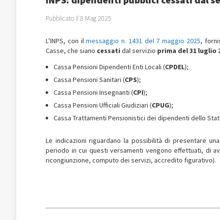
Pubblicato il 8 Mag 2025
L’INPS, con il
messaggio n. 1431 del 7 maggio 2025
, forn
Casse, che siano
cessati
dal servizio
prima del 31 luglio 
Cassa Pensioni Dipendenti Enti Locali (
CPDEL
);
Cassa Pensioni Sanitari (
CPS
);
Cassa Pensioni Insegnanti (
CPI
);
Cassa Pensioni Ufficiali Giudiziari (
CPUG
);
Cassa Trattamenti Pensionistici dei dipendenti dello Stat
Le indicazioni riguardano la possibilità di presentare u
periodo in cui questi versamenti vengono effettuati, di
ricongiunzione, computo dei servizi, accredito figurativo).