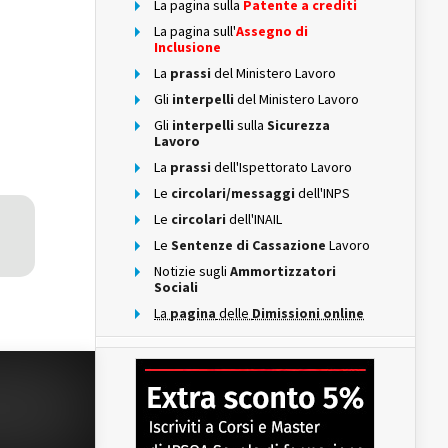
La pagina sulla
Patente a crediti
La pagina sull'
Assegno di
Inclusione
La
prassi
del Ministero Lavoro
Gli
interpelli
del Ministero Lavoro
Gli
interpelli
sulla
Sicurezza
Lavoro
La
prassi
dell'Ispettorato Lavoro
Le
circolari/messaggi
dell'INPS
Le
circolari
dell'INAIL
Le
Sentenze di Cassazione
Lavoro
Notizie sugli
Ammortizzatori
Sociali
La
pagina
delle
Dimissioni online