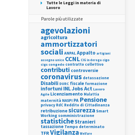
Tutte le Leggi in materia di
Lavoro
Parole più utilizzate
agevolazioni
agricoltura
ammortizzatori
sociali
Appalto
ANPAL
artigiani
CCNL
assegno unico
cigo
CIG in deroga
contratto collettivo
cigs
congedo
contributi
controversie
coronavirus
detassazione
Disabili
fiscale
formazione
DURC
INL
Jobs Act
infortuni
Lavoro
Licenziamento
Agile
Malattia
Pensione
PA
maternità
NASPI
privacy
RdC
Reddito di Cittadinanza
sicurezza
retribuzione
Smart
Working
somministrazione
statistiche
Stranieri
tassazione
Tempo determinato
Vigilanza
TFR
Welfare