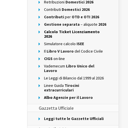
Retribuzioni
Domestici 2026
Contributi
Domestici 2026
Contributi
per
OTD e OTI 2026
Gestione separata
– aliquote
2026
Calcolo Ticket Licenziamento
2026
Simulatore calcolo
ISEE
Il
Libro V Lavoro
del Codice Civile
CIGS
on-line
Vademecum
Libro Unico del
Lavoro
Le Leggi di Bilancio dal 1999 al 2026
Linee Guida
Tirocini
extracurriculari
Albo
Agenzie per il Lavoro
Gazzetta Ufficiale
Leggi tutte le Gazzette Ufficiali