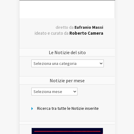
diretto da
Eufranio Massi
ideato e curato da
Roberto Camera
Le Notizie del sito
Le
Notizie
del
sito
Notizie per mese
Notizie
per
mese
Ricerca tra tutte le Notizie inserite