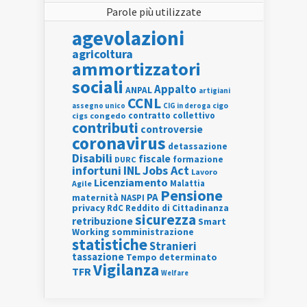
Parole più utilizzate
agevolazioni
agricoltura
ammortizzatori
sociali
Appalto
ANPAL
artigiani
CCNL
assegno unico
cigo
CIG in deroga
contratto collettivo
cigs
congedo
contributi
controversie
coronavirus
detassazione
Disabili
fiscale
formazione
DURC
INL
Jobs Act
infortuni
Lavoro
Licenziamento
Agile
Malattia
Pensione
PA
maternità
NASPI
privacy
RdC
Reddito di Cittadinanza
sicurezza
retribuzione
Smart
Working
somministrazione
statistiche
Stranieri
tassazione
Tempo determinato
Vigilanza
TFR
Welfare