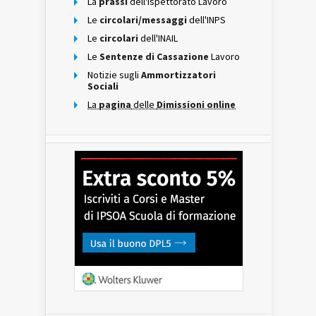
La
prassi
dell'Ispettorato Lavoro
Le
circolari/messaggi
dell'INPS
Le
circolari
dell'INAIL
Le
Sentenze di Cassazione
Lavoro
Notizie sugli
Ammortizzatori
Sociali
La
pagina
delle
Dimissioni online