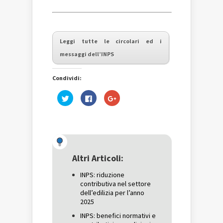
Leggi tutte le circolari ed i
messaggi dell’INPS
Condividi:
Fai
Fai
Fai
clic
clic
clic
qui
per
qui
per
condividere
per
condividere
su
condividere
su
Facebook
su
Twitter
(Si
Google+
(Si
apre
(Si
apre
in
apre
in
una
in
una
nuova
una
Altri Articoli:
nuova
finestra)
nuova
finestra)
finestra)
INPS: riduzione
contributiva nel settore
dell’edilizia per l’anno
2025
INPS: benefici normativi e