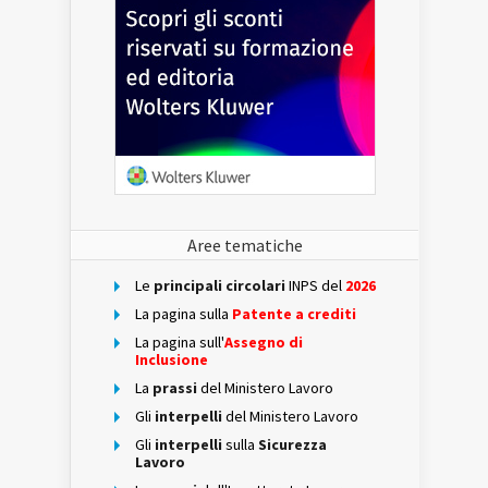
Aree tematiche
Le
principali circolari
INPS del
2026
La pagina sulla
Patente a crediti
La pagina sull'
Assegno di
Inclusione
La
prassi
del Ministero Lavoro
Gli
interpelli
del Ministero Lavoro
Gli
interpelli
sulla
Sicurezza
Lavoro