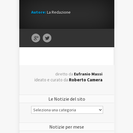
Autore:
La Redazione
diretto da
Eufranio Massi
ideato e curato da
Roberto Camera
Le Notizie del sito
Le
Notizie
del
sito
Notizie per mese