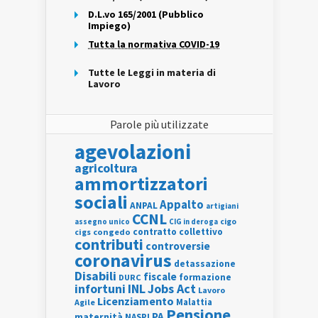
D.L.vo 165/2001 (Pubblico
Impiego)
Tutta la normativa COVID-19
Tutte le Leggi in materia di
Lavoro
Parole più utilizzate
agevolazioni
agricoltura
ammortizzatori
sociali
Appalto
ANPAL
artigiani
CCNL
assegno unico
cigo
CIG in deroga
contratto collettivo
cigs
congedo
contributi
controversie
coronavirus
detassazione
Disabili
fiscale
formazione
DURC
INL
Jobs Act
infortuni
Lavoro
Licenziamento
Agile
Malattia
Pensione
PA
maternità
NASPI