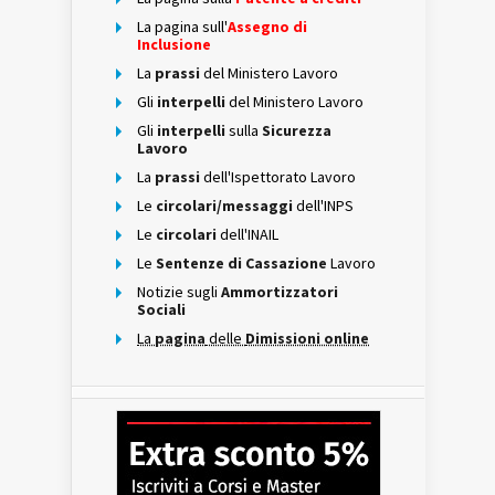
La pagina sull'
Assegno di
Inclusione
La
prassi
del Ministero Lavoro
Gli
interpelli
del Ministero Lavoro
Gli
interpelli
sulla
Sicurezza
Lavoro
La
prassi
dell'Ispettorato Lavoro
Le
circolari/messaggi
dell'INPS
Le
circolari
dell'INAIL
Le
Sentenze di Cassazione
Lavoro
Notizie sugli
Ammortizzatori
Sociali
La
pagina
delle
Dimissioni online