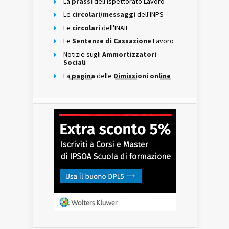
La
prassi
dell'Ispettorato Lavoro
Le
circolari/messaggi
dell'INPS
Le
circolari
dell'INAIL
Le
Sentenze di Cassazione
Lavoro
Notizie sugli
Ammortizzatori
Sociali
La
pagina
delle
Dimissioni online