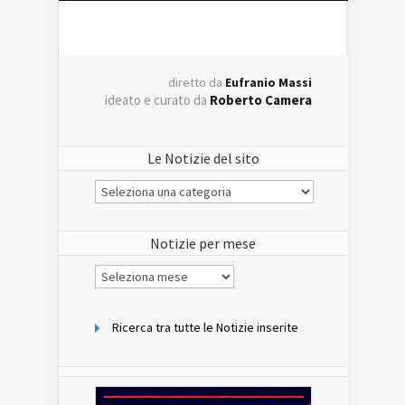
diretto da
Eufranio Massi
ideato e curato da
Roberto Camera
Le Notizie del sito
Le
Notizie
del
sito
Notizie per mese
Notizie
per
mese
Ricerca tra tutte le Notizie inserite