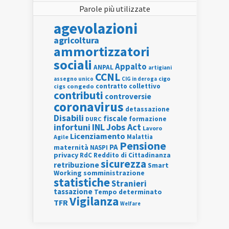
Parole più utilizzate
agevolazioni
agricoltura
ammortizzatori
sociali
Appalto
ANPAL
artigiani
CCNL
assegno unico
cigo
CIG in deroga
contratto collettivo
cigs
congedo
contributi
controversie
coronavirus
detassazione
Disabili
fiscale
formazione
DURC
INL
Jobs Act
infortuni
Lavoro
Licenziamento
Agile
Malattia
Pensione
PA
maternità
NASPI
privacy
RdC
Reddito di Cittadinanza
sicurezza
retribuzione
Smart
Working
somministrazione
statistiche
Stranieri
tassazione
Tempo determinato
Vigilanza
TFR
Welfare