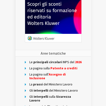
Aree tematiche
Le
principali circolari
INPS del
2026
La pagina sulla
Patente a crediti
La pagina sull'
Assegno di
Inclusione
La
prassi
del Ministero Lavoro
Gli
interpelli
del Ministero Lavoro
Gli
interpelli
sulla
Sicurezza
Lavoro