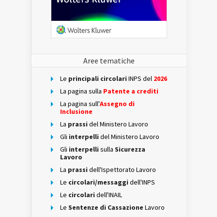
Aree tematiche
Le
principali circolari
INPS del
2026
La pagina sulla
Patente a crediti
La pagina sull'
Assegno di
Inclusione
La
prassi
del Ministero Lavoro
Gli
interpelli
del Ministero Lavoro
Gli
interpelli
sulla
Sicurezza
Lavoro
La
prassi
dell'Ispettorato Lavoro
Le
circolari/messaggi
dell'INPS
Le
circolari
dell'INAIL
Le
Sentenze di Cassazione
Lavoro