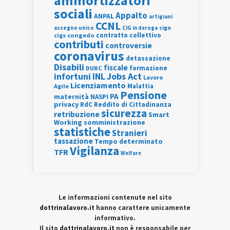
ammortizzatori
sociali
Appalto
ANPAL
artigiani
CCNL
assegno unico
cigo
CIG in deroga
contratto collettivo
cigs
congedo
contributi
controversie
coronavirus
detassazione
Disabili
fiscale
formazione
DURC
INL
Jobs Act
infortuni
Lavoro
Licenziamento
Agile
Malattia
Pensione
PA
maternità
NASPI
privacy
RdC
Reddito di Cittadinanza
sicurezza
retribuzione
Smart
Working
somministrazione
statistiche
Stranieri
tassazione
Tempo determinato
Vigilanza
TFR
Welfare
Le informazioni contenute nel sito
dottrinalavoro.it
hanno carattere unicamente
informativo.
Il sito
dottrinalavoro.it
non è responsabile per