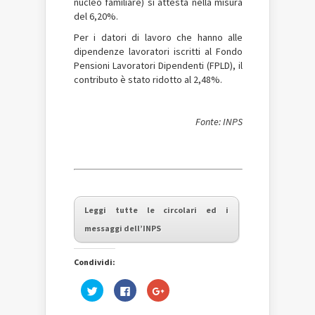
nucleo familiare) si attesta nella misura
del 6,20%.
Per i datori di lavoro che hanno alle
dipendenze lavoratori iscritti al Fondo
Pensioni Lavoratori Dipendenti (FPLD), il
contributo è stato ridotto al 2,48%.
Fonte: INPS
Leggi tutte le circolari ed i
messaggi dell’INPS
Condividi:
Fai
Fai
Fai
clic
clic
clic
qui
per
qui
per
condividere
per