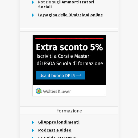
Notizie sugli
Ammortizzatori
Sociali
La
pagina
delle
Dimissioni online
Formazione
Gli
Approfondimenti
Podcast
e
Video