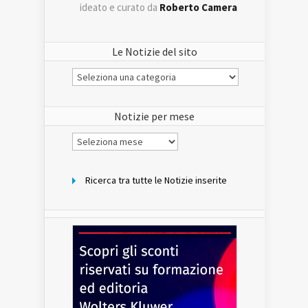
ideato e curato da
Roberto Camera
Le Notizie del sito
Le
Notizie
del
sito
Notizie per mese
Notizie
per
mese
Ricerca tra tutte le Notizie inserite