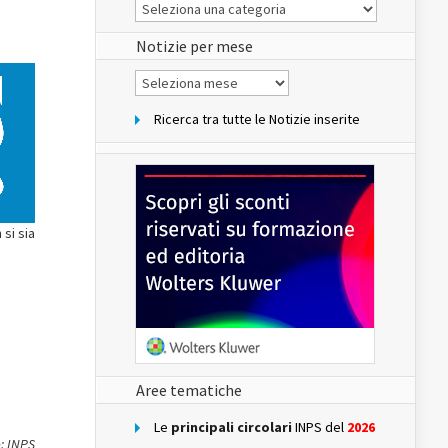
Le
Notizie
del
sito
Notizie per mese
Notizie
per
mese
Ricerca tra tutte le Notizie inserite
 si sia
Aree tematiche
Le
principali circolari
INPS del
2026
: INPS