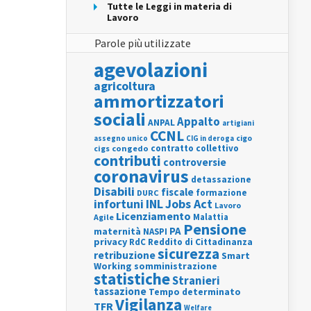
Tutte le Leggi in materia di
Lavoro
Parole più utilizzate
agevolazioni
agricoltura
ammortizzatori
sociali
Appalto
ANPAL
artigiani
CCNL
assegno unico
cigo
CIG in deroga
contratto collettivo
cigs
congedo
contributi
controversie
coronavirus
detassazione
Disabili
fiscale
formazione
DURC
INL
Jobs Act
infortuni
Lavoro
Licenziamento
Agile
Malattia
Pensione
PA
maternità
NASPI
privacy
RdC
Reddito di Cittadinanza
sicurezza
retribuzione
Smart
Working
somministrazione
statistiche
Stranieri
tassazione
Tempo determinato
Vigilanza
TFR
Welfare