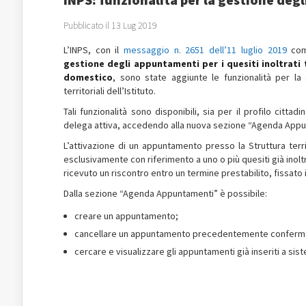
Pubblicato il 13 Lug 2019
L’INPS, con il
messaggio n. 2651 dell’11 luglio 2019
comu
gestione degli appuntamenti per i quesiti inoltrati t
domestico
, sono state aggiunte le funzionalità per la
territoriali dell’Istituto.
Tali funzionalità sono disponibili, sia per il profilo cittad
delega attiva, accedendo alla nuova sezione “Agenda Appu
L’attivazione di un appuntamento presso la Struttura terr
esclusivamente con riferimento a uno o più quesiti già inoltr
ricevuto un riscontro entro un termine prestabilito, fissat
Dalla sezione “Agenda Appuntamenti” è possibile:
creare un appuntamento;
cancellare un appuntamento precedentemente conferm
cercare e visualizzare gli appuntamenti già inseriti a sis