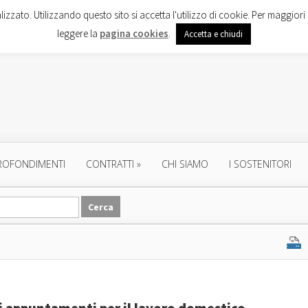
lizzato. Utilizzando questo sito si accetta l'utilizzo di cookie. Per maggiori 
leggere la
pagina cookies
.
Accetta e chiudi
ROFONDIMENTI
CONTRATTI
»
CHI SIAMO
I SOSTENITORI
li appuntamenti per il lavoro domestico