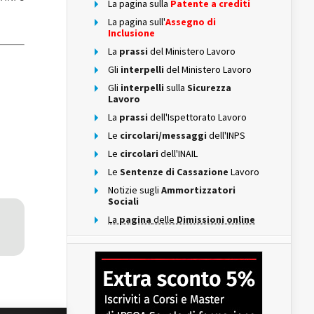
La pagina sulla
Patente a crediti
La pagina sull'
Assegno di
Inclusione
La
prassi
del Ministero Lavoro
Gli
interpelli
del Ministero Lavoro
Gli
interpelli
sulla
Sicurezza
Lavoro
La
prassi
dell'Ispettorato Lavoro
Le
circolari/messaggi
dell'INPS
Le
circolari
dell'INAIL
Le
Sentenze di Cassazione
Lavoro
Notizie sugli
Ammortizzatori
Sociali
La
pagina
delle
Dimissioni online