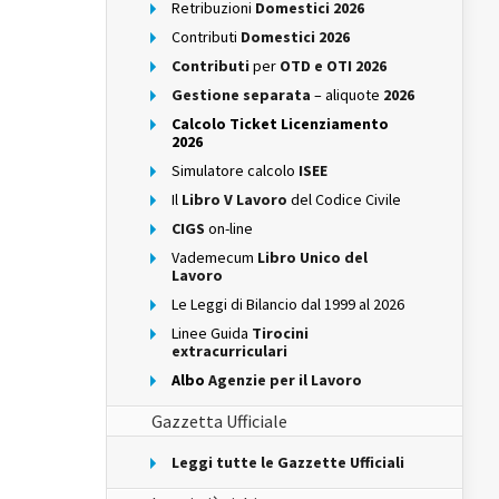
Retribuzioni
Domestici 2026
Contributi
Domestici 2026
Contributi
per
OTD e OTI 2026
Gestione separata
– aliquote
2026
Calcolo Ticket Licenziamento
2026
Simulatore calcolo
ISEE
Il
Libro V Lavoro
del Codice Civile
CIGS
on-line
Vademecum
Libro Unico del
Lavoro
Le Leggi di Bilancio dal 1999 al 2026
Linee Guida
Tirocini
extracurriculari
Albo
Agenzie per il Lavoro
Gazzetta Ufficiale
Leggi tutte le Gazzette Ufficiali