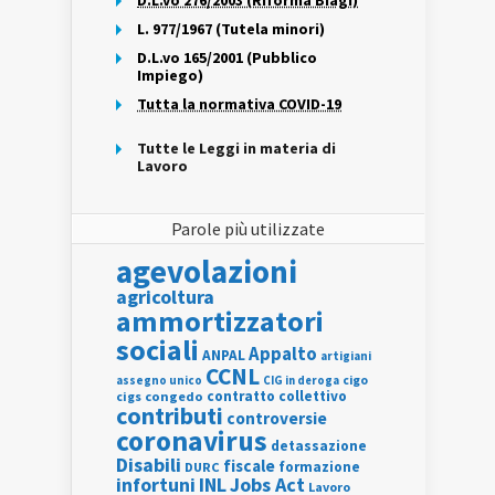
D.L.vo 276/2003 (Riforma Biagi)
L. 977/1967 (Tutela minori)
D.L.vo 165/2001 (Pubblico
Impiego)
Tutta la normativa COVID-19
Tutte le Leggi in materia di
Lavoro
Parole più utilizzate
agevolazioni
agricoltura
ammortizzatori
sociali
Appalto
ANPAL
artigiani
CCNL
assegno unico
cigo
CIG in deroga
contratto collettivo
cigs
congedo
contributi
controversie
coronavirus
detassazione
Disabili
fiscale
formazione
DURC
INL
Jobs Act
infortuni
Lavoro