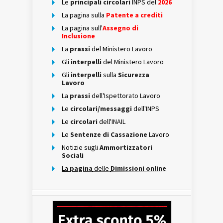
Le
principali circolari
INPS del
2026
La pagina sulla
Patente a crediti
La pagina sull'
Assegno di
Inclusione
La
prassi
del Ministero Lavoro
Gli
interpelli
del Ministero Lavoro
Gli
interpelli
sulla
Sicurezza
Lavoro
La
prassi
dell'Ispettorato Lavoro
Le
circolari/messaggi
dell'INPS
Le
circolari
dell'INAIL
Le
Sentenze di Cassazione
Lavoro
Notizie sugli
Ammortizzatori
Sociali
La
pagina
delle
Dimissioni online