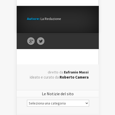
Autore:
La Redazione
diretto da
Eufranio Massi
ideato e curato da
Roberto Camera
Le Notizie del sito
Le
Notizie
del
sito