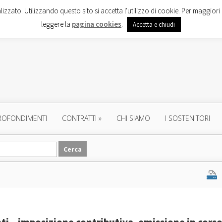
lizzato. Utilizzando questo sito si accetta l'utilizzo di cookie. Per maggiori 
leggere la
pagina cookies
.
Accetta e chiudi
ROFONDIMENTI
CONTRATTI
»
CHI SIAMO
I SOSTENITORI
ti – imposizione contributiva, emissione in cors