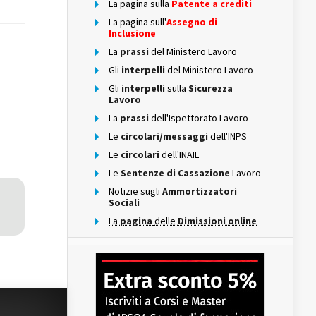
La pagina sulla
Patente a crediti
La pagina sull'
Assegno di
Inclusione
La
prassi
del Ministero Lavoro
Gli
interpelli
del Ministero Lavoro
Gli
interpelli
sulla
Sicurezza
Lavoro
La
prassi
dell'Ispettorato Lavoro
Le
circolari/messaggi
dell'INPS
Le
circolari
dell'INAIL
Le
Sentenze di Cassazione
Lavoro
Notizie sugli
Ammortizzatori
Sociali
La
pagina
delle
Dimissioni online