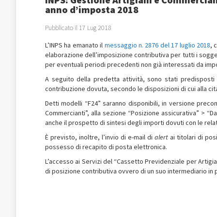
anno d’imposta 2018
Pubblicato il 17 Lug 2018
L’INPS ha emanato il
messaggio n. 2876 del 17 luglio 2018
, 
elaborazione dell’imposizione contributiva per tutti i sogget
per eventuali periodi precedenti non già interessati da imp
A seguito della predetta attività, sono stati predisposti
contribuzione dovuta, secondo le disposizioni di cui alla cit
Detti modelli “F24” saranno disponibili, in versione preco
Commercianti”, alla sezione “Posizione assicurativa” > “Da
anche il prospetto di sintesi degli importi dovuti con le re
È previsto, inoltre, l’invio di e-mail di
alert
ai titolari di po
possesso di recapito di posta elettronica.
L’accesso ai Servizi del “Cassetto Previdenziale per Artig
di posizione contributiva ovvero di un suo intermediario in 