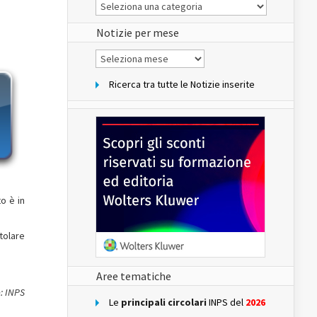
Le
Notizie
del
sito
Notizie per mese
Notizie
per
mese
Ricerca tra tutte le Notizie inserite
to è in
tolare
Aree tematiche
: INPS
Le
principali circolari
INPS del
2026