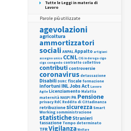
Tutte le Leggi in materia di
Lavoro
Parole più utilizzate
agevolazioni
agricoltura
ammortizzatori
sociali
Appalto
ANPAL
artigiani
CCNL
assegno unico
cigo
CIG in deroga
contratto collettivo
cigs
congedo
contributi
controversie
coronavirus
detassazione
Disabili
fiscale
formazione
DURC
INL
Jobs Act
infortuni
Lavoro
Licenziamento
Agile
Malattia
Pensione
PA
maternità
NASPI
privacy
RdC
Reddito di Cittadinanza
sicurezza
retribuzione
Smart
Working
somministrazione
statistiche
Stranieri
tassazione
Tempo determinato
Vigilanza
TFR
Welfare