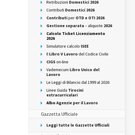
Retribuzioni
Domestici 2026
Contributi
Domestici 2026
Contributi
per
OTD e OTI 2026
Gestione separata
– aliquote
2026
Calcolo Ticket Licenziamento
2026
Simulatore calcolo
ISEE
Il
Libro V Lavoro
del Codice Civile
CIGS
on-line
Vademecum
Libro Unico del
Lavoro
Le Leggi di Bilancio dal 1999 al 2026
Linee Guida
Tirocini
extracurriculari
Albo
Agenzie per il Lavoro
Gazzetta Ufficiale
Leggi tutte le Gazzette Ufficiali