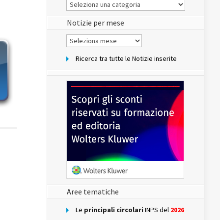
Le
Notizie
del
sito
Notizie per mese
Notizie
per
mese
Ricerca tra tutte le Notizie inserite
Aree tematiche
Le
principali circolari
INPS del
2026