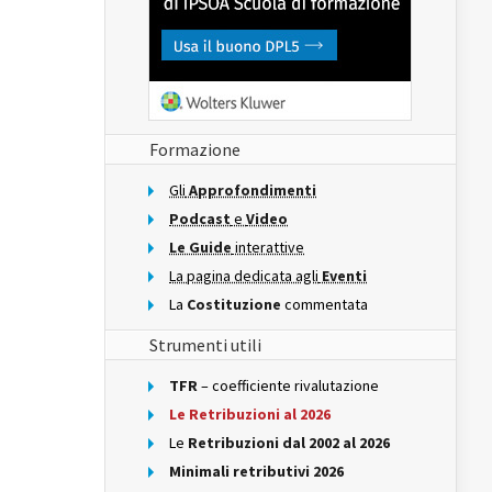
Formazione
Gli
Approfondimenti
Podcast
e
Video
Le Guide
interattive
La pagina dedicata agli
Eventi
La
Costituzione
commentata
Strumenti utili
TFR
– coefficiente rivalutazione
Le Retribuzioni al 2026
Le
Retribuzioni dal 2002 al 2026
Minimali retributivi 2026