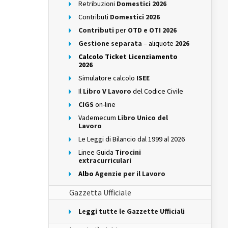
Retribuzioni
Domestici 2026
Contributi
Domestici 2026
Contributi
per
OTD e OTI 2026
Gestione separata
– aliquote
2026
Calcolo Ticket Licenziamento
2026
Simulatore calcolo
ISEE
Il
Libro V Lavoro
del Codice Civile
CIGS
on-line
Vademecum
Libro Unico del
Lavoro
Le Leggi di Bilancio dal 1999 al 2026
Linee Guida
Tirocini
extracurriculari
Albo
Agenzie per il Lavoro
Gazzetta Ufficiale
Leggi tutte le Gazzette Ufficiali