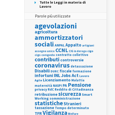
Tutte le Leggi in materia di
Lavoro
Parole più utilizzate
agevolazioni
agricoltura
ammortizzatori
sociali
Appalto
ANPAL
artigiani
CCNL
assegno unico
cigo
CIG in deroga
contratto collettivo
cigs
congedo
contributi
controversie
coronavirus
detassazione
Disabili
fiscale
formazione
DURC
INL
Jobs Act
infortuni
Lavoro
Licenziamento
Agile
Malattia
Pensione
PA
maternità
NASPI
privacy
RdC
Reddito di Cittadinanza
sicurezza
retribuzione
Smart
Working
somministrazione
statistiche
Stranieri
tassazione
Tempo determinato
Vigilanza
TFR
Welfare