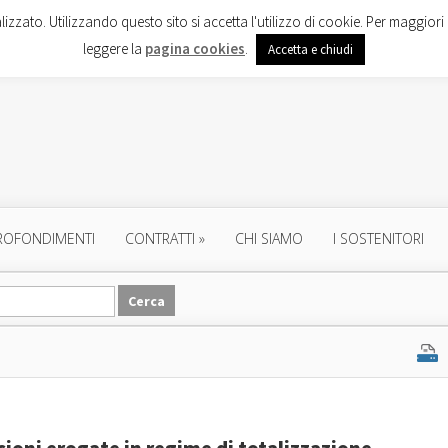
lizzato. Utilizzando questo sito si accetta l'utilizzo di cookie. Per maggiori 
leggere la
pagina cookies
.
Accetta e chiudi
ROFONDIMENTI
CONTRATTI
»
CHI SIAMO
I SOSTENITORI
sioni erogate in regime di totalizzazione