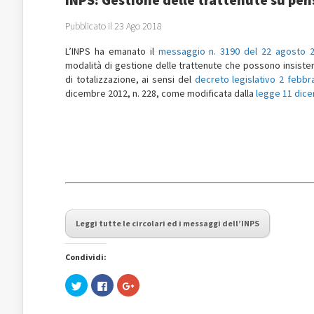
Pubblicato il 23 Ago 2018
L’INPS ha emanato il
messaggio n. 3190 del 22 agosto 
modalità di gestione delle trattenute che possono insister
di totalizzazione, ai sensi del
decreto legislativo 2 febbra
dicembre 2012, n. 228, come modificata dalla
legge 11 dice
Leggi tutte le circolari ed i messaggi dell’INPS
Condividi:
Fai
Fai
Fai
clic
clic
clic
qui
per
qui
per
condividere
per