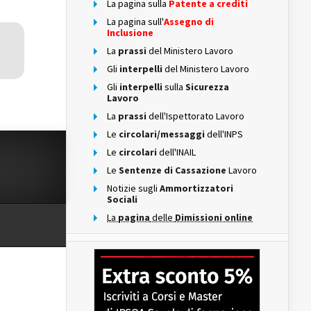
La pagina sulla
Patente a crediti
La pagina sull'
Assegno di
Inclusione
La
prassi
del Ministero Lavoro
Gli
interpelli
del Ministero Lavoro
Gli
interpelli
sulla
Sicurezza
Lavoro
La
prassi
dell'Ispettorato Lavoro
Le
circolari/messaggi
dell'INPS
Le
circolari
dell'INAIL
Le
Sentenze di Cassazione
Lavoro
Notizie sugli
Ammortizzatori
Sociali
La
pagina
delle
Dimissioni online