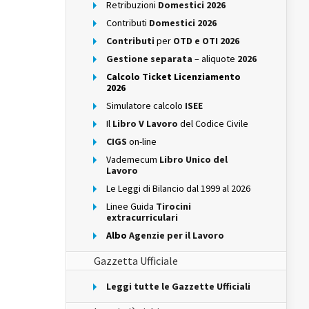
Retribuzioni
Domestici 2026
Contributi
Domestici 2026
Contributi
per
OTD e OTI 2026
Gestione separata
– aliquote
2026
Calcolo Ticket Licenziamento
2026
Simulatore calcolo
ISEE
Il
Libro V Lavoro
del Codice Civile
CIGS
on-line
Vademecum
Libro Unico del
Lavoro
Le Leggi di Bilancio dal 1999 al 2026
Linee Guida
Tirocini
extracurriculari
Albo
Agenzie per il Lavoro
Gazzetta Ufficiale
Leggi tutte le Gazzette Ufficiali