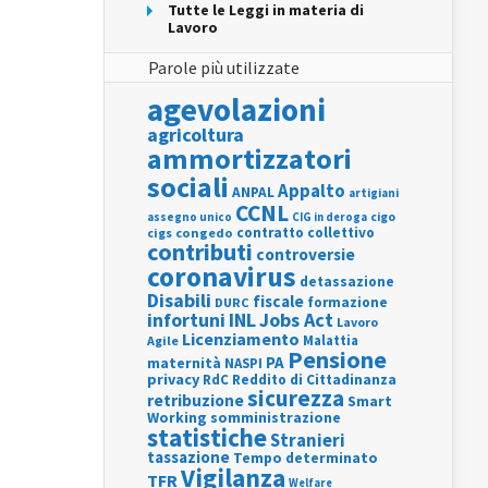
Tutte le Leggi in materia di
Lavoro
Parole più utilizzate
agevolazioni
agricoltura
ammortizzatori
sociali
Appalto
ANPAL
artigiani
CCNL
assegno unico
cigo
CIG in deroga
contratto collettivo
cigs
congedo
contributi
controversie
coronavirus
detassazione
Disabili
fiscale
formazione
DURC
INL
Jobs Act
infortuni
Lavoro
Licenziamento
Agile
Malattia
Pensione
PA
maternità
NASPI
privacy
RdC
Reddito di Cittadinanza
sicurezza
retribuzione
Smart
Working
somministrazione
statistiche
Stranieri
tassazione
Tempo determinato
Vigilanza
TFR
Welfare