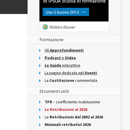
Formazione
Gli
Approfondimenti
Podcast
e
Video
Le Guide
interattive
La pagina dedicata agli
Eventi
La
Costituzione
commentata
Strumenti utili
TFR
– coefficiente rivalutazione
Le Retribuzioni al 2026
Le
Retribuzioni dal 2002 al 2026
Minimali retributivi 2026