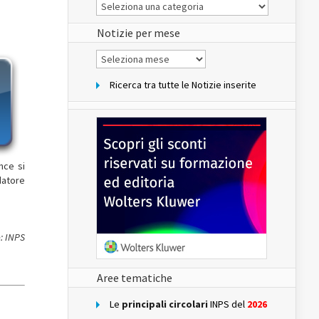
Le
Notizie
del
sito
Notizie per mese
Notizie
per
mese
Ricerca tra tutte le Notizie inserite
nce si
datore
: INPS
Aree tematiche
Le
principali circolari
INPS del
2026