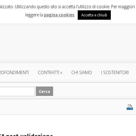
lizzato. Utilizzando questo sito si accetta l'utilizzo di cookie. Per maggiori 
leggere la
pagina cookies
.
Accetta e chiudi
ROFONDIMENTI
CONTRATTI
»
CHI SIAMO
I SOSTENITORI
CA post-validazione