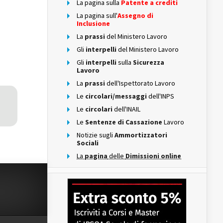
La pagina sulla
Patente a crediti
La pagina sull'
Assegno di
Inclusione
La
prassi
del Ministero Lavoro
Gli
interpelli
del Ministero Lavoro
Gli
interpelli
sulla
Sicurezza
Lavoro
La
prassi
dell'Ispettorato Lavoro
Le
circolari/messaggi
dell'INPS
Le
circolari
dell'INAIL
Le
Sentenze di Cassazione
Lavoro
Notizie sugli
Ammortizzatori
Sociali
La
pagina
delle
Dimissioni online