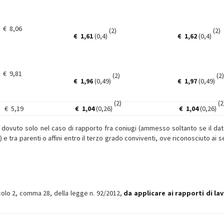
€ 8,06
(2)
(2)
€
1,61
(0,4)
€
1,62
(0,4)
€ 9,81
(2)
(2)
€
1,96
(0,49)
€
1,97
(0,49)
(2)
(2
€ 5,19
€
1,04
(0,26)
€
1,04
(0,26)
è dovuto solo nel caso di rapporto fra coniugi (ammesso soltanto se il dat
 tra parenti o affini entro il terzo grado conviventi, ove riconosciuto ai se
ticolo 2, comma 28, della legge n. 92/2012,
da applicare ai rapporti di la