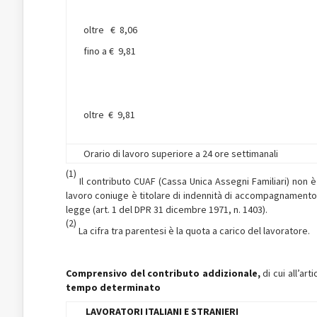
oltre € 8,06
fino a € 9,81
oltre € 9,81
Orario di lavoro superiore a 24 ore settimanali
(1)
Il contributo CUAF (Cassa Unica Assegni Familiari) non 
lavoro coniuge è titolare di indennità di accompagnamento) e
legge (art. 1 del DPR 31 dicembre 1971, n. 1403).
(2)
La cifra tra parentesi è la quota a carico del lavoratore.
Comprensivo del contributo addizionale,
di cui all’ar
tempo determinato
LAVORATORI ITALIANI E STRANIERI