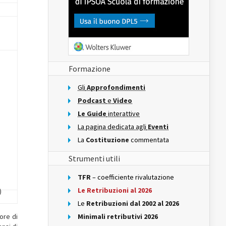
Formazione
Gli
Approfondimenti
Podcast
e
Video
Le Guide
interattive
La pagina dedicata agli
Eventi
La
Costituzione
commentata
Strumenti utili
TFR
– coefficiente rivalutazione
Le Retribuzioni al 2026
)
Le
Retribuzioni dal 2002 al 2026
ore di
Minimali retributivi 2026