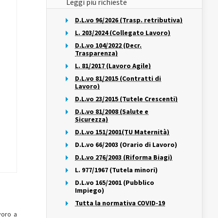
Leggi più richieste
D.L.vo 96/2026 (Trasp. retributiva)
L. 203/2024 (Collegato Lavoro)
D.L.vo 104/2022 (Decr.
Trasparenza)
L. 81/2017 (Lavoro Agile)
D.L.vo 81/2015 (Contratti di
Lavoro)
D.L.vo 23/2015 (Tutele Crescenti)
D.L.vo 81/2008 (Salute e
Sicurezza)
D.L.vo 151/2001(TU Maternità)
D.L.vo 66/2003 (Orario di Lavoro)
D.L.vo 276/2003 (Riforma Biagi)
L. 977/1967 (Tutela minori)
D.L.vo 165/2001 (Pubblico
Impiego)
Tutta la normativa COVID-19
voro a