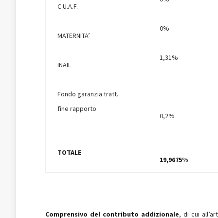
C.U.A.F.
0%
MATERNITA’
1,31%
INAIL
Fondo garanzia tratt.
fine rapporto
0,2%
TOTALE
19,9675%
Comprensivo del contributo addizionale
, di cui all’