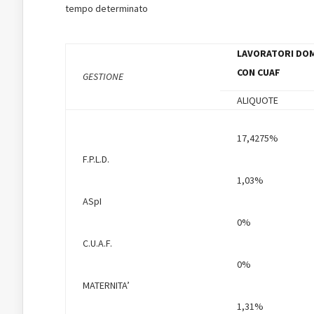
tempo determinato
LAVORATORI DOM
CON CUAF
GESTIONE
ALIQUOTE
17,4275%
F.P.L.D.
1,03%
ASpI
0%
C.U.A.F.
0%
MATERNITA’
1,31%