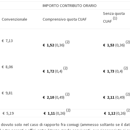
IMPORTO CONTRIBUTO ORARIO
Senza quota
(1)
Convenzionale
Comprensivo quota CUAF
CUAF
€ 7,13
(2)
(2)
€
1,52
(0,36)
€
1,53
(0,36)
€ 8,06
(2)
(2)
€
1,72
(0,4)
€
1,73
(0,4)
€ 9,81
(2)
(2)
€
2,10
(0,49)
€
2,11
(0,49)
(2)
(2
€ 5,19
€
1,11
(0,26)
€
1,12
(0,26)
è dovuto solo nel caso di rapporto fra coniugi (ammesso soltanto se il dat