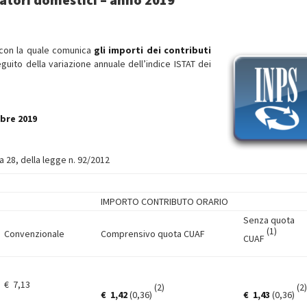
con la quale comunica
gli importi dei contributi
guito della variazione annuale dell’indice ISTAT dei
mbre 2019
ma 28, della legge n. 92/2012
IMPORTO CONTRIBUTO ORARIO
Senza quota
(1)
Convenzionale
Comprensivo quota CUAF
CUAF
€ 7,13
(2)
(2)
€
1,42
(0,36)
€
1,43
(0,36)