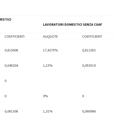
ESTICI
LAVORATORI DOMESTICI SENZA CUAF
COEFFICIENTI
ALIQUOTE
COEFFICIENTI
0,815608
17,4275%
0,811053
0,048204
1,15%
0,053519
0
0
0%
0
0,061308
1,31%
0,060966