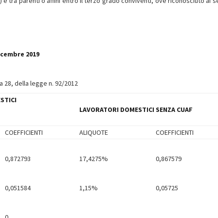
 tra parenti o affini entro il terzo grado conviventi, ove riconosciuto ai se
dicembre 2019
ma 28, della legge n. 92/2012
STICI
LAVORATORI DOMESTICI SENZA CUAF
COEFFICIENTI
ALIQUOTE
COEFFICIENTI
0,872793
17,4275%
0,867579
0,051584
1,15%
0,05725
0