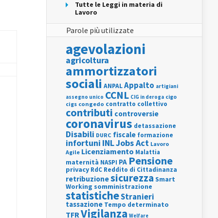
Tutte le Leggi in materia di
Lavoro
Parole più utilizzate
agevolazioni
agricoltura
ammortizzatori
sociali
Appalto
ANPAL
artigiani
CCNL
assegno unico
cigo
CIG in deroga
contratto collettivo
cigs
congedo
contributi
controversie
coronavirus
detassazione
Disabili
fiscale
formazione
DURC
INL
Jobs Act
infortuni
Lavoro
Licenziamento
Agile
Malattia
Pensione
PA
maternità
NASPI
privacy
RdC
Reddito di Cittadinanza
sicurezza
retribuzione
Smart
Working
somministrazione
statistiche
Stranieri
tassazione
Tempo determinato
Vigilanza
TFR
Welfare