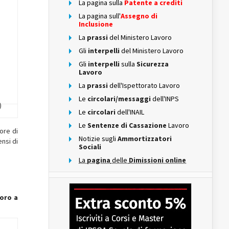
La pagina sulla
Patente a crediti
La pagina sull'
Assegno di
Inclusione
La
prassi
del Ministero Lavoro
Gli
interpelli
del Ministero Lavoro
Gli
interpelli
sulla
Sicurezza
Lavoro
La
prassi
dell'Ispettorato Lavoro
Le
circolari/messaggi
dell'INPS
)
Le
circolari
dell'INAIL
Le
Sentenze di Cassazione
Lavoro
ore di
Notizie sugli
Ammortizzatori
nsi di
Sociali
La
pagina
delle
Dimissioni online
voro a