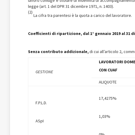
lavoro coniuge è titolare di indennità di accompagnamento) e
legge (art. 1 del DPR 31 dicembre 1971, n. 1403).
(2)
La cifra tra parentesi è la quota a carico del lavoratore.
Coefficienti di ripartizione, dal 1° gennaio 2019 al 31 
Senza contributo addizionale,
di cui all’articolo 2, com
LAVORATORI DOME
CON CUAF
GESTIONE
ALIQUOTE
17,4275%
F.P.L.D.
1,03%
ASpI
0%