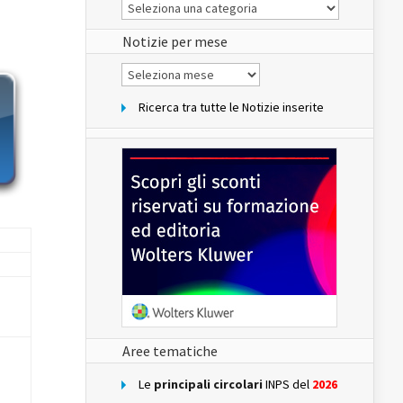
Le
Notizie
del
sito
Notizie per mese
Notizie
per
mese
Ricerca tra tutte le Notizie inserite
Aree tematiche
Le
principali circolari
INPS del
2026