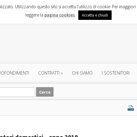
lizzato. Utilizzando questo sito si accetta l'utilizzo di cookie. Per maggiori 
leggere la
pagina cookies
.
Accetta e chiudi
ROFONDIMENTI
CONTRATTI
»
CHI SIAMO
I SOSTENITORI
oratori domestici – anno 2019