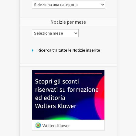
Le
Notizie
del
sito
Notizie per mese
Notizie
per
mese
Ricerca tra tutte le Notizie inserite