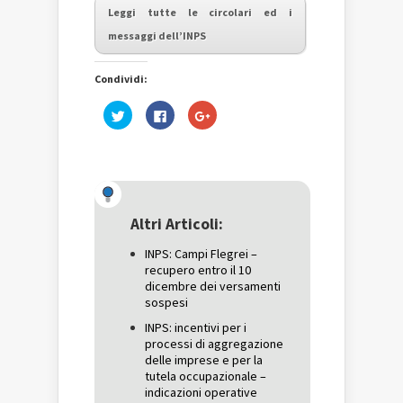
Leggi tutte le circolari ed i
messaggi dell’INPS
Condividi:
Fai
Fai
Fai
clic
clic
clic
qui
per
qui
per
condividere
per
condividere
su
condividere
su
Facebook
su
Twitter
(Si
Google+
(Si
apre
(Si
apre
in
apre
in
una
in
una
nuova
una
Altri Articoli:
nuova
finestra)
nuova
finestra)
finestra)
INPS: Campi Flegrei –
recupero entro il 10
dicembre dei versamenti
sospesi
INPS: incentivi per i
processi di aggregazione
delle imprese e per la
tutela occupazionale –
indicazioni operative