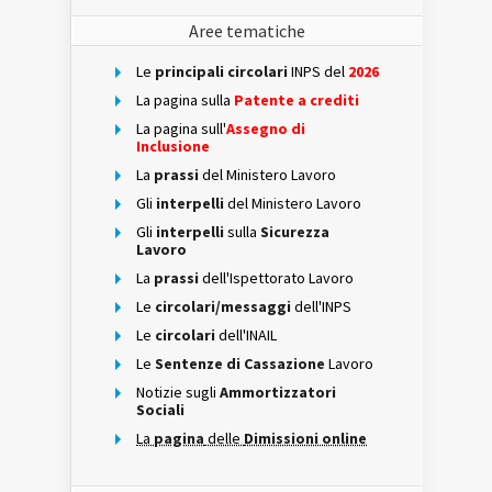
Aree tematiche
Le
principali circolari
INPS del
2026
La pagina sulla
Patente a crediti
La pagina sull'
Assegno di
Inclusione
La
prassi
del Ministero Lavoro
Gli
interpelli
del Ministero Lavoro
Gli
interpelli
sulla
Sicurezza
Lavoro
La
prassi
dell'Ispettorato Lavoro
Le
circolari/messaggi
dell'INPS
Le
circolari
dell'INAIL
Le
Sentenze di Cassazione
Lavoro
Notizie sugli
Ammortizzatori
Sociali
La
pagina
delle
Dimissioni online