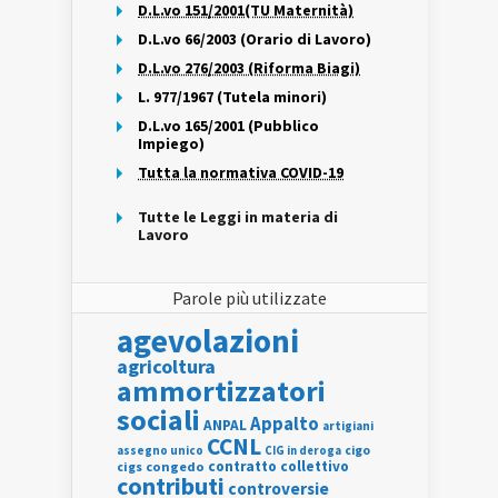
D.L.vo 151/2001(TU Maternità)
D.L.vo 66/2003 (Orario di Lavoro)
D.L.vo 276/2003 (Riforma Biagi)
L. 977/1967 (Tutela minori)
D.L.vo 165/2001 (Pubblico
Impiego)
Tutta la normativa COVID-19
Tutte le Leggi in materia di
Lavoro
Parole più utilizzate
agevolazioni
agricoltura
ammortizzatori
sociali
Appalto
ANPAL
artigiani
CCNL
assegno unico
cigo
CIG in deroga
contratto collettivo
cigs
congedo
contributi
controversie