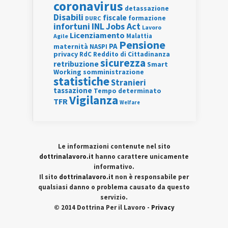
coronavirus
detassazione
Disabili
fiscale
formazione
DURC
INL
Jobs Act
infortuni
Lavoro
Licenziamento
Agile
Malattia
Pensione
PA
maternità
NASPI
privacy
RdC
Reddito di Cittadinanza
sicurezza
retribuzione
Smart
Working
somministrazione
statistiche
Stranieri
tassazione
Tempo determinato
Vigilanza
TFR
Welfare
Le informazioni contenute nel sito
dottrinalavoro.it
hanno carattere unicamente
informativo.
Il sito
dottrinalavoro.it
non è responsabile per
qualsiasi danno o problema causato da questo
servizio.
© 2014 Dottrina Per il Lavoro -
Privacy