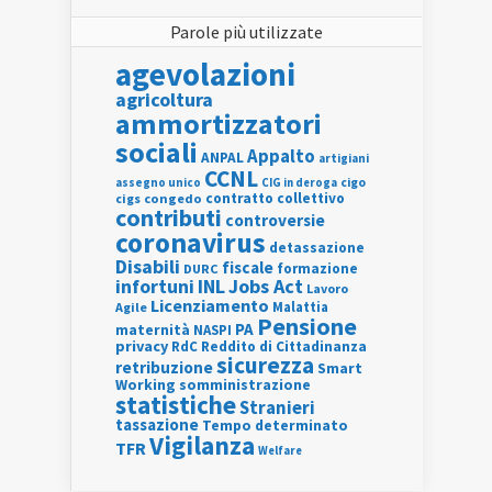
Parole più utilizzate
agevolazioni
agricoltura
ammortizzatori
sociali
Appalto
ANPAL
artigiani
CCNL
assegno unico
cigo
CIG in deroga
contratto collettivo
cigs
congedo
contributi
controversie
coronavirus
detassazione
Disabili
fiscale
formazione
DURC
INL
Jobs Act
infortuni
Lavoro
Licenziamento
Agile
Malattia
Pensione
PA
maternità
NASPI
privacy
RdC
Reddito di Cittadinanza
sicurezza
retribuzione
Smart
Working
somministrazione
statistiche
Stranieri
tassazione
Tempo determinato
Vigilanza
TFR
Welfare