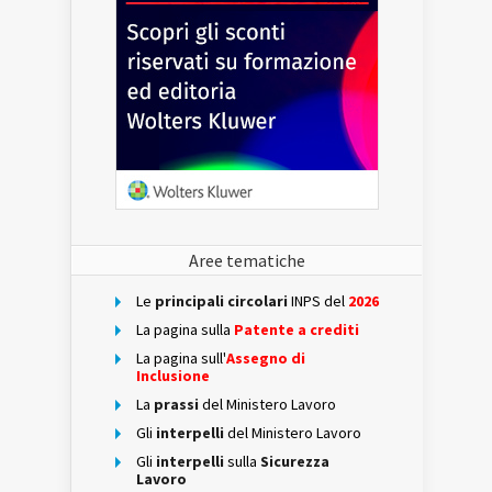
Aree tematiche
Le
principali circolari
INPS del
2026
La pagina sulla
Patente a crediti
La pagina sull'
Assegno di
Inclusione
La
prassi
del Ministero Lavoro
Gli
interpelli
del Ministero Lavoro
Gli
interpelli
sulla
Sicurezza
Lavoro