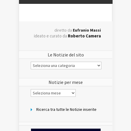
diretto da
Eufranio Massi
ideato e curato da
Roberto Camera
Le Notizie del sito
Le
Notizie
del
sito
Notizie per mese
Notizie
per
mese
Ricerca tra tutte le Notizie inserite