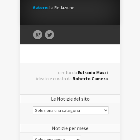
Autore:
La Redazione
diretto da
Eufranio Massi
ideato e curato da
Roberto Camera
Le Notizie del sito
Le
Notizie
del
sito
Notizie per mese
Notizie