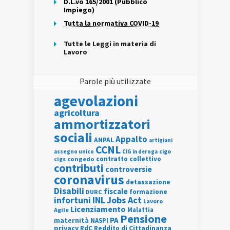
D.L.vo 165/2001 (Pubblico
Impiego)
Tutta la normativa COVID-19
Tutte le Leggi in materia di
Lavoro
Parole più utilizzate
agevolazioni
agricoltura
ammortizzatori
sociali
Appalto
ANPAL
artigiani
CCNL
assegno unico
cigo
CIG in deroga
contratto collettivo
cigs
congedo
contributi
controversie
coronavirus
detassazione
Disabili
fiscale
formazione
DURC
INL
Jobs Act
infortuni
Lavoro
Licenziamento
Agile
Malattia
Pensione
PA
maternità
NASPI
privacy
RdC
Reddito di Cittadinanza