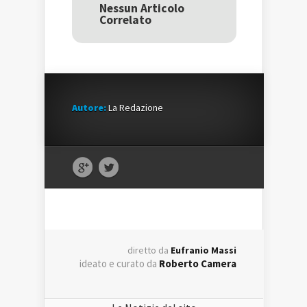
una
nuova
una
Nessun Articolo
nuova
finestra)
nuova
Correlato
finestra)
finestra)
Autore:
La Redazione
diretto da
Eufranio Massi
ideato e curato da
Roberto Camera