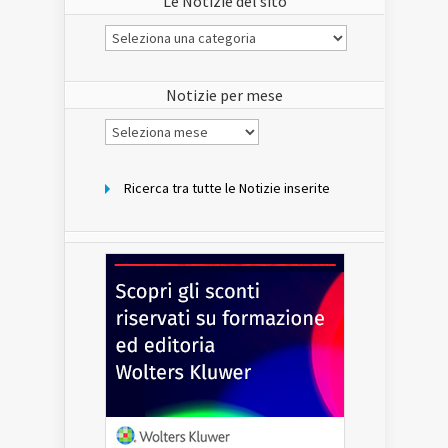
Le Notizie del sito
Le
Notizie
del
sito
Notizie per mese
Notizie
per
mese
Ricerca tra tutte le Notizie inserite