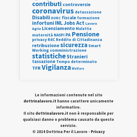
contributi
controversie
coronavirus
detassazione
Disabili
fiscale
formazione
DURC
INL
Jobs Act
infortuni
Lavoro
Licenziamento
Agile
Malattia
Pensione
PA
maternità
NASPI
privacy
RdC
Reddito di Cittadinanza
sicurezza
retribuzione
Smart
Working
somministrazione
statistiche
Stranieri
tassazione
Tempo determinato
Vigilanza
TFR
Welfare
Le informazioni contenute nel sito
dottrinalavoro.it
hanno carattere unicamente
informativo.
Il sito
dottrinalavoro.it
non è responsabile per
qualsiasi danno o problema causato da questo
servizio.
© 2014 Dottrina Per il Lavoro -
Privacy