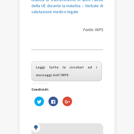
della UE durante la malattia –
Verbale di
valutazione medico legale
Fonte: INPS
Leggi tutte le circolari ed i
messaggi dell’INPS
Condividi:
Fai
Fai
Fai
clic
clic
clic
qui
per
qui
per
condividere
per
condividere
su
condividere
su
Facebook
su
Twitter
(Si
Google+
(Si
apre
(Si
apre
in
apre
in
una
in