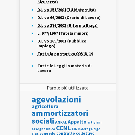
Sicurezza)
D.L.vo 151/2001(TU Maternità)
D.L.vo 66/2003 (Orario di Lavoro)
D.L.vo 276/2003 (Riforma Biagi)
L. 977/1967 (Tutela minori)
D.L.vo 165/2001 (Pubblico
Impiego)
Tutta la normativa COVID-19
Tutte le Leggi in materia di
Lavoro
Parole più utilizzate
agevolazioni
agricoltura
ammortizzatori
sociali
Appalto
ANPAL
artigiani
CCNL
assegno unico
cigo
CIG in deroga
contratto collettivo
cigs
congedo