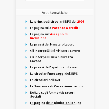
Aree tematiche
Le
principali circolari
INPS del
2026
La pagina sulla
Patente a crediti
La pagina sull'
Assegno di
Inclusione
La
prassi
del Ministero Lavoro
Gli
interpelli
del Ministero Lavoro
Gli
interpelli
sulla
Sicurezza
Lavoro
La
prassi
dell'Ispettorato Lavoro
Le
circolari/messaggi
dell'INPS
Le
circolari
dell'INAIL
Le
Sentenze di Cassazione
Lavoro
Notizie sugli
Ammortizzatori
Sociali
La
pagina
delle
Dimissioni online