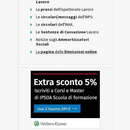
Lavoro
La
prassi
dell'Ispettorato Lavoro
Le
circolari/messaggi
dell'INPS
Le
circolari
dell'INAIL
Le
Sentenze di Cassazione
Lavoro
Notizie sugli
Ammortizzatori
Sociali
La
pagina
delle
Dimissioni online