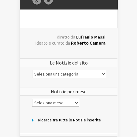
diretto da
Eufranio Massi
ideato e curato da
Roberto Camera
Le Notizie del sito
Le
Notizie
del
sito
Notizie per mese
Notizie
per
mese
Ricerca tra tutte le Notizie inserite