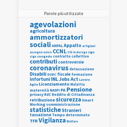
Parole più utilizzate
agevolazioni
agricoltura
ammortizzatori
sociali
Appalto
ANPAL
artigiani
CCNL
assegno unico
cigo
CIG in deroga
contratto collettivo
cigs
congedo
contributi
controversie
coronavirus
detassazione
Disabili
fiscale
formazione
DURC
INL
Jobs Act
infortuni
Lavoro
Licenziamento
Agile
Malattia
Pensione
PA
maternità
NASPI
privacy
RdC
Reddito di Cittadinanza
sicurezza
retribuzione
Smart
Working
somministrazione
statistiche
Stranieri
tassazione
Tempo determinato
Vigilanza
TFR
Welfare