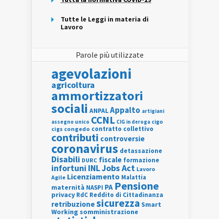
Tutte le Leggi in materia di
Lavoro
Parole più utilizzate
agevolazioni
agricoltura
ammortizzatori
sociali
Appalto
ANPAL
artigiani
CCNL
assegno unico
cigo
CIG in deroga
contratto collettivo
cigs
congedo
contributi
controversie
coronavirus
detassazione
Disabili
fiscale
formazione
DURC
INL
Jobs Act
infortuni
Lavoro
Licenziamento
Agile
Malattia
Pensione
PA
maternità
NASPI
privacy
RdC
Reddito di Cittadinanza
sicurezza
retribuzione
Smart
Working
somministrazione