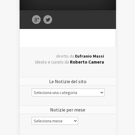
diretto da
Eufranio Massi
ideato e curato da
Roberto Camera
Le Notizie del sito
Le
Notizie
del
sito
Notizie per mese
Notizie
per
mese