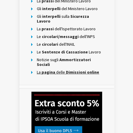
La
prassi
del Ministero Lavoro
Gli
interpelli
del Ministero Lavoro
Gli
interpelli
sulla
Sicurezza
Lavoro
La
prassi
dell'Ispettorato Lavoro
Le
circolari/messaggi
dell'INPS
Le
circolari
dell'INAIL
Le
Sentenze di Cassazione
Lavoro
Notizie sugli
Ammortizzatori
Sociali
La
pagina
delle
Dimissioni online