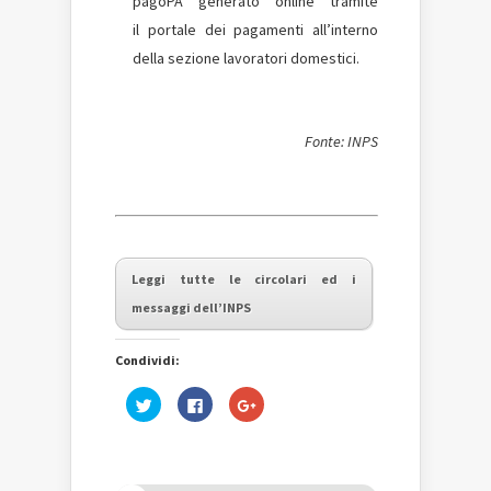
pagoPA
generato online tramite
il portale dei pagamenti all’interno
della sezione lavoratori domestici.
Fonte: INPS
Leggi tutte le circolari ed i
messaggi dell’INPS
Condividi:
Fai
Fai
Fai
clic
clic
clic
qui
per
qui
per
condividere
per
condividere
su
condividere
su
Facebook
su
Twitter
(Si
Google+