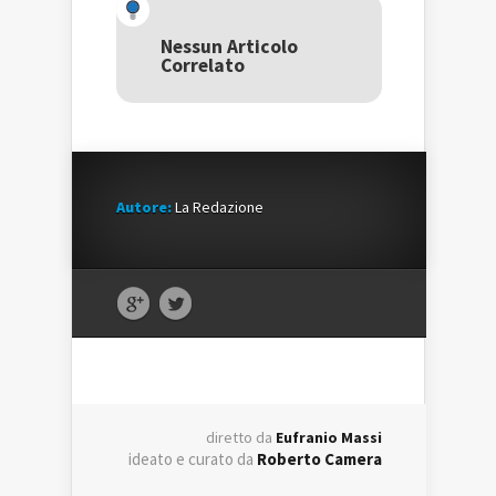
(Si
apre
(Si
apre
in
apre
in
una
in
una
nuova
una
Nessun Articolo
nuova
finestra)
nuova
Correlato
finestra)
finestra)
Autore:
La Redazione
diretto da
Eufranio Massi
ideato e curato da
Roberto Camera