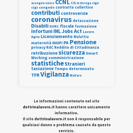
CCNL
assegno unico
cigo
CIG in deroga
contratto collettivo
cigs
congedo
contributi
controversie
coronavirus
detassazione
Disabili
fiscale
formazione
DURC
INL
Jobs Act
infortuni
Lavoro
Licenziamento
Agile
Malattia
Pensione
PA
maternità
NASPI
privacy
RdC
Reddito di Cittadinanza
sicurezza
retribuzione
Smart
Working
somministrazione
statistiche
Stranieri
tassazione
Tempo determinato
Vigilanza
TFR
Welfare
Le informazioni contenute nel sito
dottrinalavoro.it
hanno carattere unicamente
informativo.
Il sito
dottrinalavoro.it
non è responsabile per
qualsiasi danno o problema causato da questo
servizio.