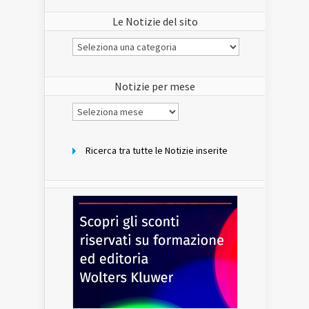
Le Notizie del sito
Le
Notizie
del
sito
Notizie per mese
Notizie
per
mese
Ricerca tra tutte le Notizie inserite