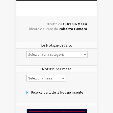
diretto da
Eufranio Massi
ideato e curato da
Roberto Camera
Le Notizie del sito
Le
Notizie
del
sito
Notizie per mese
Notizie
per
mese
Ricerca tra tutte le Notizie inserite