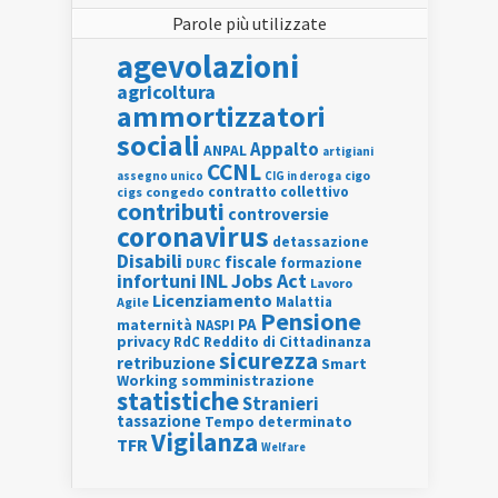
Parole più utilizzate
agevolazioni
agricoltura
ammortizzatori
sociali
Appalto
ANPAL
artigiani
CCNL
assegno unico
cigo
CIG in deroga
contratto collettivo
cigs
congedo
contributi
controversie
coronavirus
detassazione
Disabili
fiscale
formazione
DURC
INL
Jobs Act
infortuni
Lavoro
Licenziamento
Agile
Malattia
Pensione
PA
maternità
NASPI
privacy
RdC
Reddito di Cittadinanza
sicurezza
retribuzione
Smart
Working
somministrazione
statistiche
Stranieri
tassazione
Tempo determinato
Vigilanza
TFR
Welfare