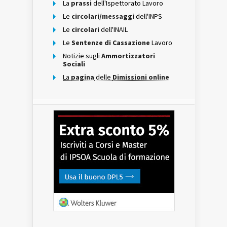
La
prassi
dell'Ispettorato Lavoro
Le
circolari/messaggi
dell'INPS
Le
circolari
dell'INAIL
Le
Sentenze di Cassazione
Lavoro
Notizie sugli
Ammortizzatori
Sociali
La
pagina
delle
Dimissioni online