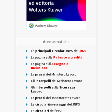
Aree tematiche
Le
principali circolari
INPS del
2026
La pagina sulla
Patente a crediti
La pagina sull'
Assegno di
Inclusione
La
prassi
del Ministero Lavoro
Gli
interpelli
del Ministero Lavoro
Gli
interpelli
sulla
Sicurezza
Lavoro
La
prassi
dell'Ispettorato Lavoro
Le
circolari/messaggi
dell'INPS
Le
circolari
dell'INAIL