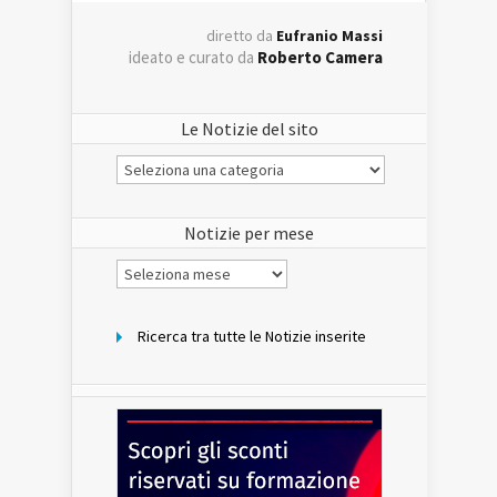
diretto da
Eufranio Massi
ideato e curato da
Roberto Camera
Le Notizie del sito
Le
Notizie
del
sito
Notizie per mese
Notizie
per
mese
Ricerca tra tutte le Notizie inserite