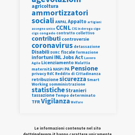
agricoltura
ammortizzatori
sociali
Appalto
ANPAL
artigiani
CCNL
assegno unico
cigo
CIG in deroga
contratto collettivo
cigs
congedo
contributi
controversie
coronavirus
detassazione
Disabili
fiscale
formazione
DURC
INL
Jobs Act
infortuni
Lavoro
Licenziamento
Agile
Malattia
Pensione
PA
maternità
NASPI
privacy
RdC
Reddito di Cittadinanza
sicurezza
retribuzione
Smart
Working
somministrazione
statistiche
Stranieri
tassazione
Tempo determinato
Vigilanza
TFR
Welfare
Le informazioni contenute nel sito
dottrinalavoro.it
hanno carattere unicamente