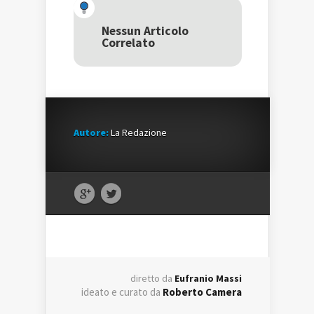
(Si
apre
(Si
apre
in
apre
in
una
in
una
nuova
una
Nessun Articolo
nuova
finestra)
nuova
Correlato
finestra)
finestra)
Autore:
La Redazione
diretto da
Eufranio Massi
ideato e curato da
Roberto Camera