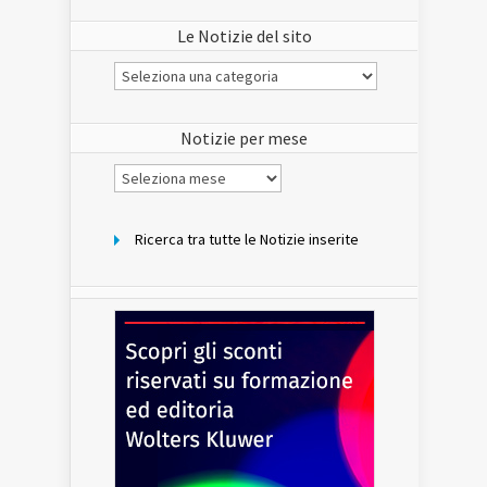
Le Notizie del sito
Le
Notizie
del
sito
Notizie per mese
Notizie
per
mese
Ricerca tra tutte le Notizie inserite