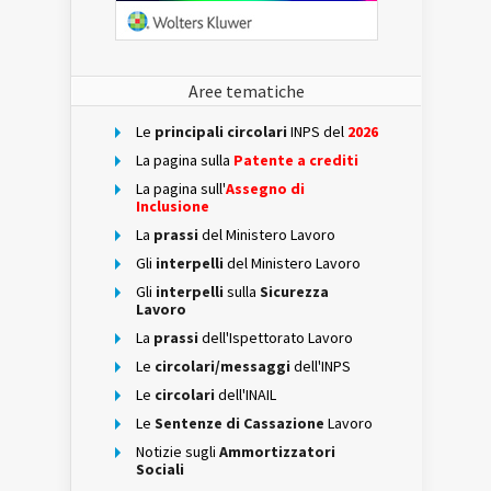
Aree tematiche
Le
principali circolari
INPS del
2026
La pagina sulla
Patente a crediti
La pagina sull'
Assegno di
Inclusione
La
prassi
del Ministero Lavoro
Gli
interpelli
del Ministero Lavoro
Gli
interpelli
sulla
Sicurezza
Lavoro
La
prassi
dell'Ispettorato Lavoro
Le
circolari/messaggi
dell'INPS
Le
circolari
dell'INAIL
Le
Sentenze di Cassazione
Lavoro
Notizie sugli
Ammortizzatori
Sociali