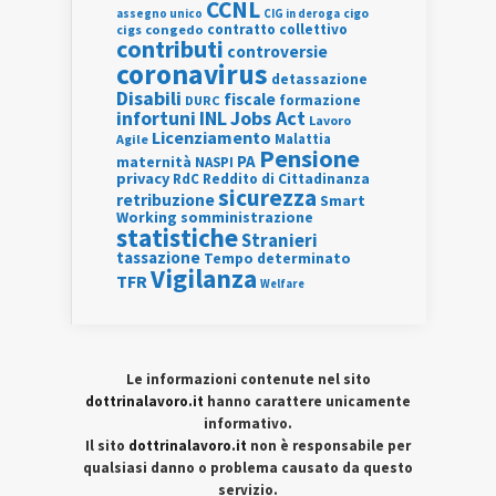
CCNL
assegno unico
cigo
CIG in deroga
contratto collettivo
cigs
congedo
contributi
controversie
coronavirus
detassazione
Disabili
fiscale
formazione
DURC
INL
Jobs Act
infortuni
Lavoro
Licenziamento
Agile
Malattia
Pensione
PA
maternità
NASPI
privacy
RdC
Reddito di Cittadinanza
sicurezza
retribuzione
Smart
Working
somministrazione
statistiche
Stranieri
tassazione
Tempo determinato
Vigilanza
TFR
Welfare
Le informazioni contenute nel sito
dottrinalavoro.it
hanno carattere unicamente
informativo.
Il sito
dottrinalavoro.it
non è responsabile per
qualsiasi danno o problema causato da questo
servizio.