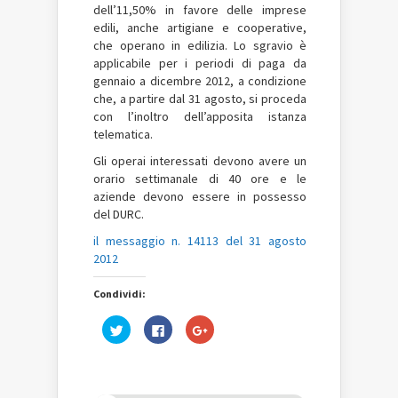
dell’11,50% in favore delle imprese
edili, anche artigiane e cooperative,
che operano in edilizia. Lo sgravio è
applicabile per i periodi di paga da
gennaio a dicembre 2012, a condizione
che, a partire dal 31 agosto, si proceda
con l’inoltro dell’apposita istanza
telematica.
Gli operai interessati devono avere un
orario settimanale di 40 ore e le
aziende devono essere in possesso
del DURC.
il messaggio n. 14113 del 31 agosto
2012
Condividi:
Fai
Fai
Fai
clic
clic
clic
qui
per
qui
per
condividere
per
condividere
su
condividere
su
Facebook
su
Twitter
(Si
Google+