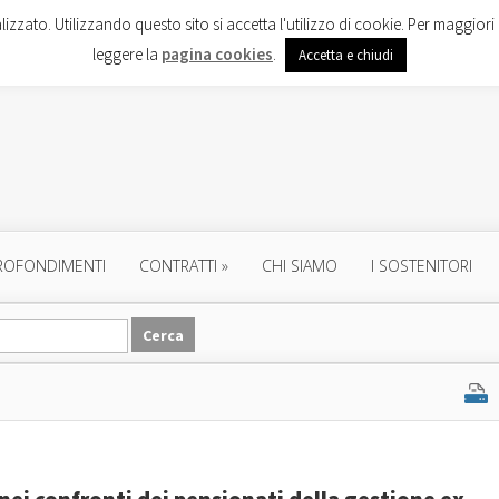
lizzato. Utilizzando questo sito si accetta l'utilizzo di cookie. Per maggiori 
leggere la
pagina cookies
.
Accetta e chiudi
ROFONDIMENTI
CONTRATTI
»
CHI SIAMO
I SOSTENITORI
nei confronti dei pensionati della gestione ex