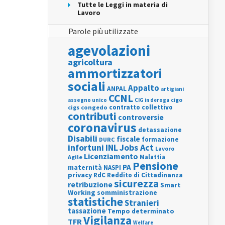
Tutte le Leggi in materia di
Lavoro
Parole più utilizzate
agevolazioni
agricoltura
ammortizzatori
sociali
Appalto
ANPAL
artigiani
CCNL
assegno unico
cigo
CIG in deroga
contratto collettivo
cigs
congedo
contributi
controversie
coronavirus
detassazione
Disabili
fiscale
formazione
DURC
INL
Jobs Act
infortuni
Lavoro
Licenziamento
Agile
Malattia
Pensione
PA
maternità
NASPI
privacy
RdC
Reddito di Cittadinanza
sicurezza
retribuzione
Smart
Working
somministrazione
statistiche
Stranieri
tassazione
Tempo determinato
Vigilanza
TFR
Welfare