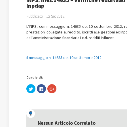
Inpdap
Pubblicato il 12 Set 2012
L’INPS, con messaggio n. 14635 del 10 settembre 2012, rend
prestazioni collegate al reddito, iscritti alle gestioni ex In
dall’amministrazione finanziaria i c.d. redditi influenti.
il messaggio n. 14635 del 10 settembre 2012
Condividi:
Fai
Fai
Fai
clic
clic
clic
qui
per
qui
per
condividere
per
condividere
su
condividere
su
Facebook
su
Twitter
(Si
Google+
(Si
apre
(Si
apre
in
apre
in
una
in
una
nuova
una
Nessun Articolo Correlato
nuova
finestra)
nuova