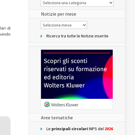
Le
Notizie
del
sito
Notizie per mese
Notizie
per
ari di
mese
uisendo
Ricerca tra tutte le Notizie inserite
Aree tematiche
Le
principali circolari
INPS del
2026