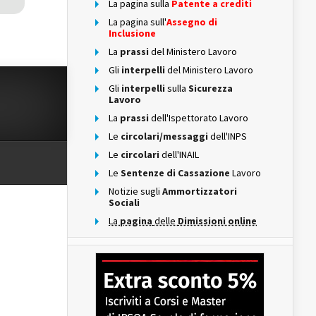
La pagina sulla
Patente a crediti
La pagina sull'
Assegno di
Inclusione
La
prassi
del Ministero Lavoro
Gli
interpelli
del Ministero Lavoro
Gli
interpelli
sulla
Sicurezza
Lavoro
La
prassi
dell'Ispettorato Lavoro
Le
circolari/messaggi
dell'INPS
Le
circolari
dell'INAIL
Le
Sentenze di Cassazione
Lavoro
Notizie sugli
Ammortizzatori
Sociali
La
pagina
delle
Dimissioni online