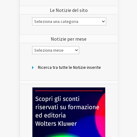
Le Notizie del sito
Le
Notizie
del
sito
Notizie per mese
Notizie
per
mese
Ricerca tra tutte le Notizie inserite