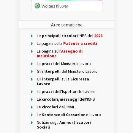
Aree tematiche
Le
principali circolari
INPS del
2026
La pagina sulla
Patente a crediti
La pagina sull'
Assegno di
Inclusione
La
prassi
del Ministero Lavoro
Gli
interpelli
del Ministero Lavoro
Gli
interpelli
sulla
Sicurezza
Lavoro
La
prassi
dell'Ispettorato Lavoro
Le
circolari/messaggi
dell'INPS
Le
circolari
dell'INAIL
Le
Sentenze di Cassazione
Lavoro
Notizie sugli
Ammortizzatori
Sociali