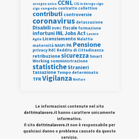
CCNL
assegno unico
cigo
CIG in deroga
contratto collettivo
cigs
congedo
contributi
controversie
coronavirus
detassazione
Disabili
fiscale
formazione
DURC
INL
Jobs Act
infortuni
Lavoro
Licenziamento
Agile
Malattia
Pensione
PA
maternità
NASPI
privacy
RdC
Reddito di Cittadinanza
sicurezza
retribuzione
Smart
Working
somministrazione
statistiche
Stranieri
tassazione
Tempo determinato
Vigilanza
TFR
Welfare
Le informazioni contenute nel sito
dottrinalavoro.it
hanno carattere unicamente
informativo.
Il sito
dottrinalavoro.it
non è responsabile per
qualsiasi danno o problema causato da questo
servizio.