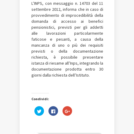
L’INPS, con messaggio n. 14703 del 11
settembre 2012, informa che in caso di
provvedimento di improcedibilità della
domanda di accesso ai benefici
pensionistici, previsti per gli addetti
alle lavorazioni particolarmente
faticose e pesanti, a causa della
mancanza di uno o più dei requisiti
previsti o della documentazione
richiesta, è possibile presentare
istanza di riesame all’Inps, integrando la
documentazione prodotta entro 30
giorni dalla richiesta dell’Istituto.
Condividi:
Fai
Fai
Fai
clic
clic
clic
qui
per
qui
per
condividere
per
condividere
su
condividere
su
Facebook
su
Twitter
(Si
Google+