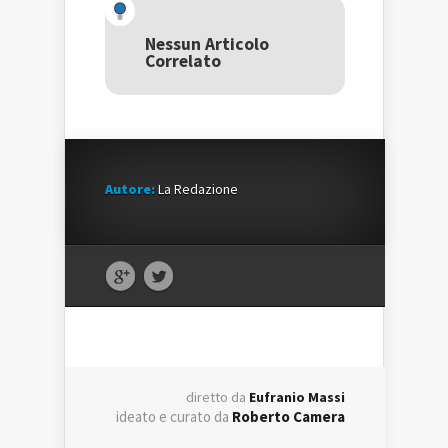
(Si
apre
(Si
apre
in
apre
in
una
in
una
nuova
una
Nessun Articolo
nuova
finestra)
nuova
Correlato
finestra)
finestra)
Autore:
La Redazione
diretto da
Eufranio Massi
ideato e curato da
Roberto Camera