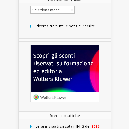
Notizie
per
mese
Ricerca tra tutte le Notizie inserite
Aree tematiche
Le
principali circolari
INPS del
2026