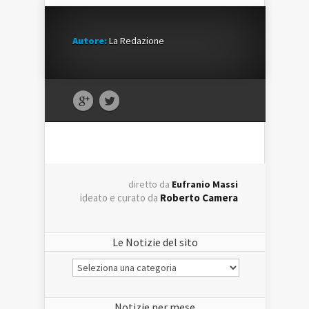
Autore:
La Redazione
diretto da
Eufranio Massi
ideato e curato da
Roberto Camera
Le Notizie del sito
Le
Notizie
del
sito
Notizie per mese