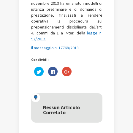
novembre 2013 ha emanato i modelli di
istanza preliminare e di domanda di
prestazione, finalizzati a rendere
operativa la procedura sui
prepensionamenti disciplinata dall’art.
4, commi da 1 a 7-ter, della
legge n.
92/2012
.
il messaggio n. 17768/2013
Condividi:
Fai
Fai
Fai
clic
clic
clic
qui
per
qui
per
condividere
per
condividere
su
condividere
su
Facebook
su
Twitter
(Si
Google+
(Si
apre
(Si
apre
in
apre
in
una
in
una
nuova
una
Nessun Articolo
nuova
finestra)
nuova
Correlato
finestra)
finestra)