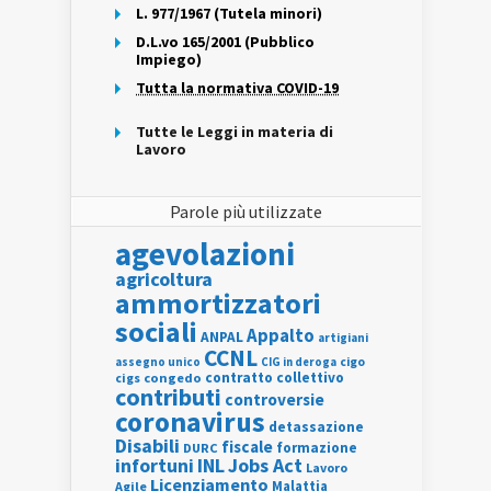
L. 977/1967 (Tutela minori)
D.L.vo 165/2001 (Pubblico
Impiego)
Tutta la normativa COVID-19
Tutte le Leggi in materia di
Lavoro
Parole più utilizzate
agevolazioni
agricoltura
ammortizzatori
sociali
Appalto
ANPAL
artigiani
CCNL
assegno unico
cigo
CIG in deroga
contratto collettivo
cigs
congedo
contributi
controversie
coronavirus
detassazione
Disabili
fiscale
formazione
DURC
INL
Jobs Act
infortuni
Lavoro
Licenziamento
Agile
Malattia