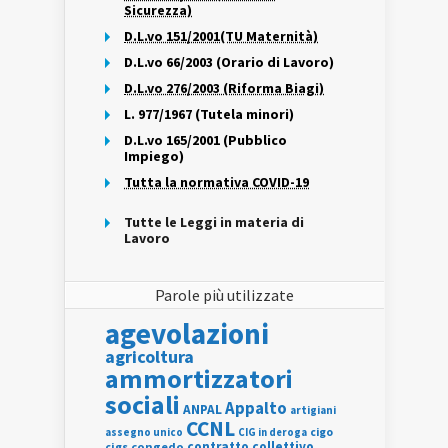
Sicurezza)
D.L.vo 151/2001(TU Maternità)
D.L.vo 66/2003 (Orario di Lavoro)
D.L.vo 276/2003 (Riforma Biagi)
L. 977/1967 (Tutela minori)
D.L.vo 165/2001 (Pubblico
Impiego)
Tutta la normativa COVID-19
Tutte le Leggi in materia di
Lavoro
Parole più utilizzate
agevolazioni
agricoltura
ammortizzatori
sociali
Appalto
ANPAL
artigiani
CCNL
assegno unico
cigo
CIG in deroga
contratto collettivo
cigs
congedo