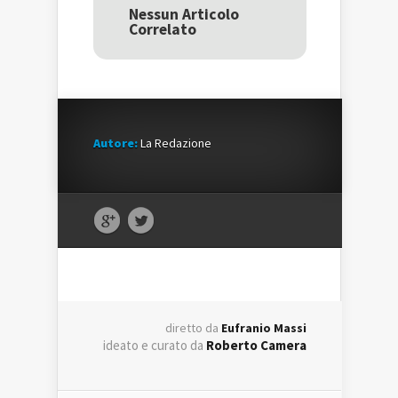
una
nuova
una
Nessun Articolo
nuova
finestra)
nuova
Correlato
finestra)
finestra)
Autore:
La Redazione
diretto da
Eufranio Massi
ideato e curato da
Roberto Camera