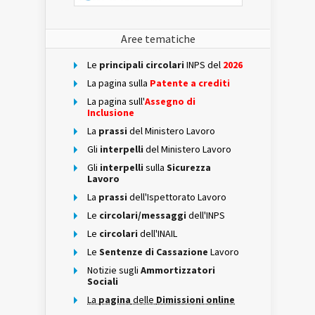
Aree tematiche
Le
principali circolari
INPS del
2026
La pagina sulla
Patente a crediti
La pagina sull'
Assegno di
Inclusione
La
prassi
del Ministero Lavoro
Gli
interpelli
del Ministero Lavoro
Gli
interpelli
sulla
Sicurezza
Lavoro
La
prassi
dell'Ispettorato Lavoro
Le
circolari/messaggi
dell'INPS
Le
circolari
dell'INAIL
Le
Sentenze di Cassazione
Lavoro
Notizie sugli
Ammortizzatori
Sociali
La
pagina
delle
Dimissioni online