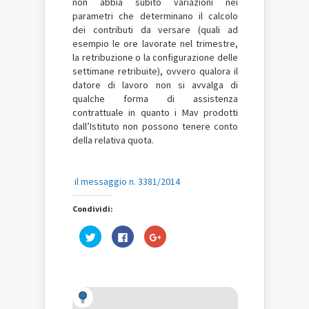
non abbia subìto variazioni nei
parametri che determinano il calcolo
dei contributi da versare (quali ad
esempio le ore lavorate nel trimestre,
la retribuzione o la configurazione delle
settimane retribuite), ovvero qualora il
datore di lavoro non si avvalga di
qualche forma di assistenza
contrattuale in quanto i Mav prodotti
dall’Istituto non possono tenere conto
della relativa quota.
il messaggio n. 3381/2014
Condividi:
Fai
Fai
Fai
clic
clic
clic
qui
per
qui
per
condividere
per
condividere
su
condividere
su
Facebook
su
Twitter
(Si
Google+
(Si
apre
(Si
apre
in
apre
in
una
in