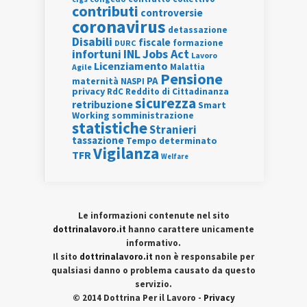
contributi
controversie
coronavirus
detassazione
Disabili
fiscale
formazione
DURC
INL
Jobs Act
infortuni
Lavoro
Licenziamento
Agile
Malattia
Pensione
PA
maternità
NASPI
privacy
RdC
Reddito di Cittadinanza
sicurezza
retribuzione
Smart
Working
somministrazione
statistiche
Stranieri
tassazione
Tempo determinato
Vigilanza
TFR
Welfare
Le informazioni contenute nel sito
dottrinalavoro.it
hanno carattere unicamente
informativo.
Il sito
dottrinalavoro.it
non è responsabile per
qualsiasi danno o problema causato da questo
servizio.
© 2014 Dottrina Per il Lavoro -
Privacy