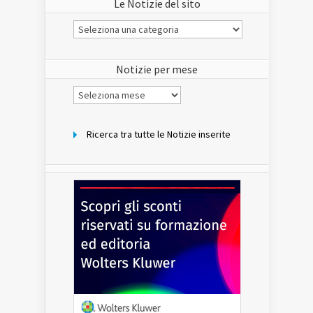
Le Notizie del sito
Le
Notizie
del
sito
Notizie per mese
Notizie
per
mese
Ricerca tra tutte le Notizie inserite