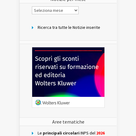
Notizie
per
mese
Ricerca tra tutte le Notizie inserite
Aree tematiche
Le
principali circolari
INPS del
2026