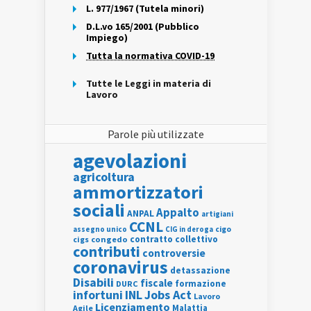
L. 977/1967 (Tutela minori)
D.L.vo 165/2001 (Pubblico
Impiego)
Tutta la normativa COVID-19
Tutte le Leggi in materia di
Lavoro
Parole più utilizzate
agevolazioni
agricoltura
ammortizzatori
sociali
Appalto
ANPAL
artigiani
CCNL
assegno unico
cigo
CIG in deroga
contratto collettivo
cigs
congedo
contributi
controversie
coronavirus
detassazione
Disabili
fiscale
formazione
DURC
INL
Jobs Act
infortuni
Lavoro
Licenziamento
Agile
Malattia