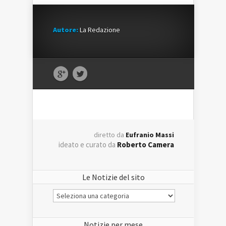
Autore:
La Redazione
diretto da
Eufranio Massi
ideato e curato da
Roberto Camera
Le Notizie del sito
Le
Notizie
del
sito
Notizie per mese