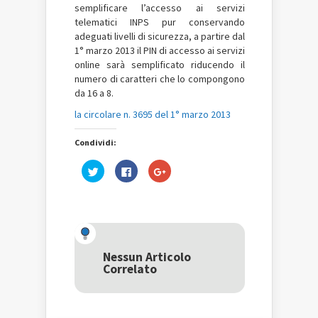
semplificare l’accesso ai servizi
telematici INPS pur conservando
adeguati livelli di sicurezza, a partire dal
1° marzo 2013 il PIN di accesso ai servizi
online sarà semplificato riducendo il
numero di caratteri che lo compongono
da 16 a 8.
la circolare n. 3695 del 1° marzo 2013
Condividi:
Fai
Fai
Fai
clic
clic
clic
qui
per
qui
per
condividere
per
condividere
su
condividere
su
Facebook
su
Twitter
(Si
Google+
(Si
apre
(Si
apre
in
apre
in
una
in
una
nuova
una
Nessun Articolo
nuova
finestra)
nuova
Correlato
finestra)
finestra)