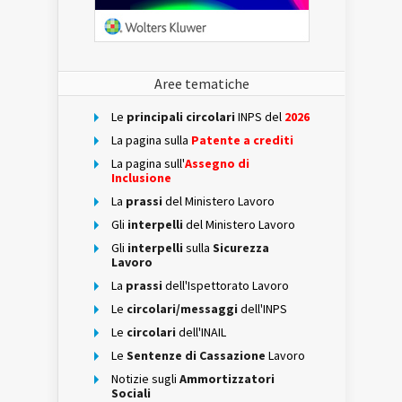
Aree tematiche
Le
principali circolari
INPS del
2026
La pagina sulla
Patente a crediti
La pagina sull'
Assegno di
Inclusione
La
prassi
del Ministero Lavoro
Gli
interpelli
del Ministero Lavoro
Gli
interpelli
sulla
Sicurezza
Lavoro
La
prassi
dell'Ispettorato Lavoro
Le
circolari/messaggi
dell'INPS
Le
circolari
dell'INAIL
Le
Sentenze di Cassazione
Lavoro
Notizie sugli
Ammortizzatori
Sociali