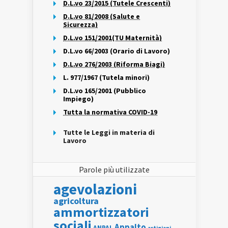
D.L.vo 23/2015 (Tutele Crescenti)
D.L.vo 81/2008 (Salute e
Sicurezza)
D.L.vo 151/2001(TU Maternità)
D.L.vo 66/2003 (Orario di Lavoro)
D.L.vo 276/2003 (Riforma Biagi)
L. 977/1967 (Tutela minori)
D.L.vo 165/2001 (Pubblico
Impiego)
Tutta la normativa COVID-19
Tutte le Leggi in materia di
Lavoro
Parole più utilizzate
agevolazioni
agricoltura
ammortizzatori
sociali
Appalto
ANPAL