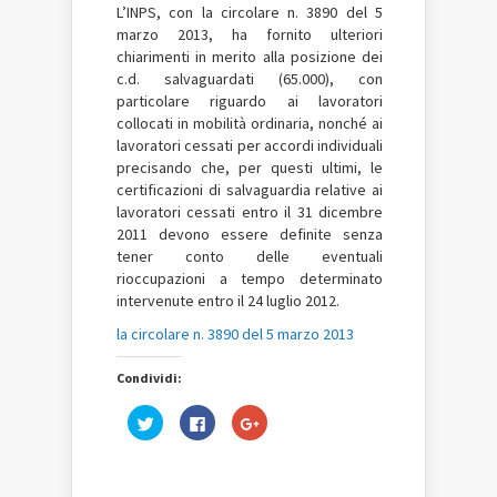
L’INPS
, c
on la circolare n. 3890 del 5
marzo 2013, ha fornito ulteriori
chiarimenti in merito alla posizione dei
c.d. salvaguardati (65.000), con
particolare riguardo ai lavoratori
collocati in mobilità ordinaria, nonché ai
lavoratori cessati per accordi individuali
precisando che, per questi ultimi, le
certificazioni di salvaguardia relative ai
lavoratori cessati entro il 31 dicembre
2011 devono essere definite senza
tener conto delle eventuali
rioccupazioni a tempo determinato
intervenute entro il 24 luglio 2012.
la circolare n. 3890 del 5 marzo 2013
Condividi:
Fai
Fai
Fai
clic
clic
clic
qui
per
qui
per
condividere
per
condividere
su
condividere
su
Facebook
su