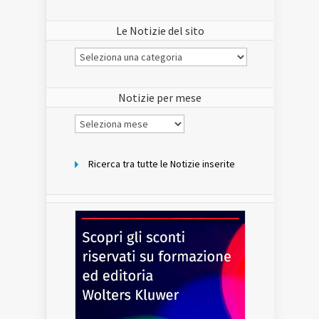
Le Notizie del sito
Le
Notizie
del
sito
Notizie per mese
Notizie
per
mese
Ricerca tra tutte le Notizie inserite