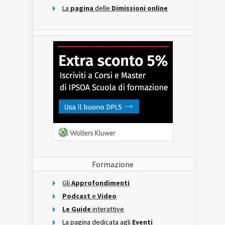
La
pagina
delle
Dimissioni online
Formazione
Gli
Approfondimenti
Podcast
e
Video
Le Guide
interattive
La pagina dedicata agli
Eventi