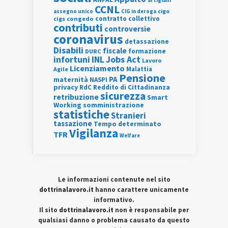
artigiani
CCNL
assegno unico
cigo
CIG in deroga
contratto collettivo
cigs
congedo
contributi
controversie
coronavirus
detassazione
Disabili
fiscale
formazione
DURC
INL
Jobs Act
infortuni
Lavoro
Licenziamento
Agile
Malattia
Pensione
PA
maternità
NASPI
privacy
RdC
Reddito di Cittadinanza
sicurezza
retribuzione
Smart
Working
somministrazione
statistiche
Stranieri
tassazione
Tempo determinato
Vigilanza
TFR
Welfare
Le informazioni contenute nel sito
dottrinalavoro.it
hanno carattere unicamente
informativo.
Il sito
dottrinalavoro.it
non è responsabile per
qualsiasi danno o problema causato da questo