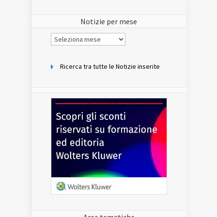
del
sito
Notizie per mese
Notizie
per
mese
Ricerca tra tutte le Notizie inserite