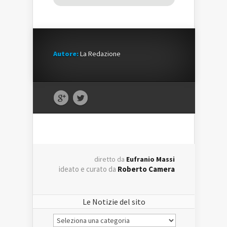
Autore:
La Redazione
diretto da
Eufranio Massi
ideato e curato da
Roberto Camera
Le Notizie del sito
Le
Notizie