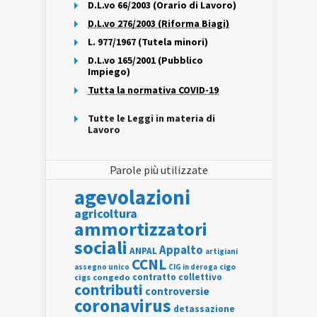
D.L.vo 66/2003 (Orario di Lavoro)
D.L.vo 276/2003 (Riforma Biagi)
L. 977/1967 (Tutela minori)
D.L.vo 165/2001 (Pubblico
Impiego)
Tutta la normativa COVID-19
Tutte le Leggi in materia di
Lavoro
Parole più utilizzate
agevolazioni
agricoltura
ammortizzatori
sociali
Appalto
ANPAL
artigiani
CCNL
assegno unico
cigo
CIG in deroga
contratto collettivo
cigs
congedo
contributi
controversie
coronavirus
detassazione