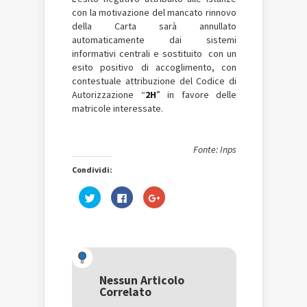
con la motivazione del mancato rinnovo
della Carta sarà annullato
automaticamente dai sistemi
informativi centrali e sostituito con un
esito positivo di accoglimento, con
contestuale attribuzione del Codice di
Autorizzazione “
2H
” in favore delle
matricole interessate.
Fonte: Inps
Condividi:
Fai
Fai
Fai
clic
clic
clic
qui
per
qui
per
condividere
per
condividere
su
condividere
su
Facebook
su
Twitter
(Si
Google+
(Si
apre
(Si
apre
in
apre
in
una
in
una
nuova
una
Nessun Articolo
nuova
finestra)
nuova
Correlato
finestra)
finestra)