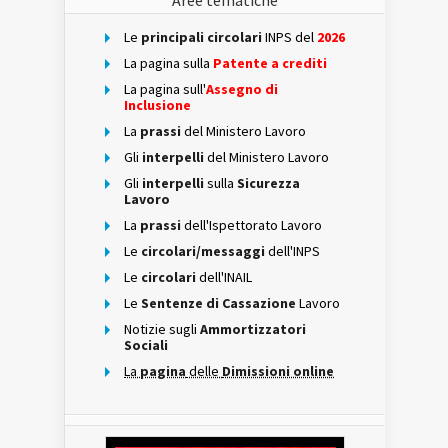
Aree tematiche
Le
principali circolari
INPS del
2026
La pagina sulla
Patente a crediti
La pagina sull'
Assegno di
Inclusione
La
prassi
del Ministero Lavoro
Gli
interpelli
del Ministero Lavoro
Gli
interpelli
sulla
Sicurezza
Lavoro
La
prassi
dell'Ispettorato Lavoro
Le
circolari/messaggi
dell'INPS
Le
circolari
dell'INAIL
Le
Sentenze di Cassazione
Lavoro
Notizie sugli
Ammortizzatori
Sociali
La
pagina
delle
Dimissioni online