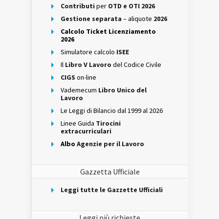
Contributi
per
OTD e OTI 2026
Gestione separata
– aliquote
2026
Calcolo Ticket Licenziamento
2026
Simulatore calcolo
ISEE
Il
Libro V Lavoro
del Codice Civile
CIGS
on-line
Vademecum
Libro Unico del
Lavoro
Le Leggi di Bilancio dal 1999 al 2026
Linee Guida
Tirocini
extracurriculari
Albo
Agenzie per il Lavoro
Gazzetta Ufficiale
Leggi tutte le Gazzette Ufficiali
Leggi più richieste