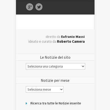
diretto da
Eufranio Massi
ideato e curato da
Roberto Camera
Le Notizie del sito
Le
Notizie
del
sito
Notizie per mese
Notizie
per
mese
Ricerca tra tutte le Notizie inserite