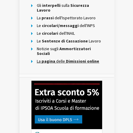
Gli
interpelli
sulla
Sicurezza
Lavoro
La
prassi
dell'Ispettorato Lavoro
Le
circolari/messaggi
dell'INPS
Le
circolari
dell'INAIL
Le
Sentenze di Cassazione
Lavoro
Notizie sugli
Ammortizzatori
Sociali
La
pagina
delle
Dimissioni online