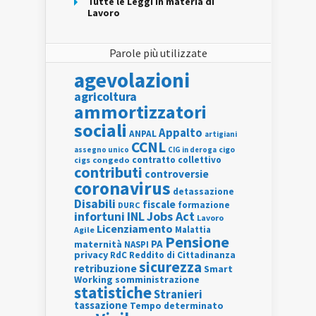
Tutte le Leggi in materia di
Lavoro
Parole più utilizzate
agevolazioni
agricoltura
ammortizzatori
sociali
Appalto
ANPAL
artigiani
CCNL
assegno unico
cigo
CIG in deroga
contratto collettivo
cigs
congedo
contributi
controversie
coronavirus
detassazione
Disabili
fiscale
formazione
DURC
INL
Jobs Act
infortuni
Lavoro
Licenziamento
Agile
Malattia
Pensione
PA
maternità
NASPI
privacy
RdC
Reddito di Cittadinanza
sicurezza
retribuzione
Smart
Working
somministrazione
statistiche
Stranieri
tassazione
Tempo determinato