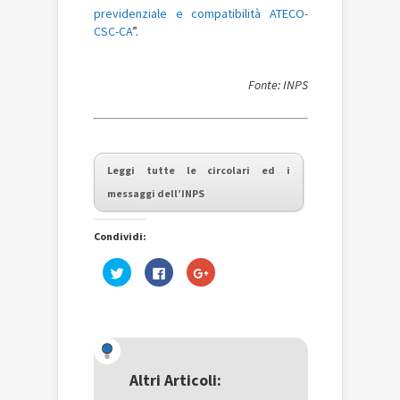
previdenziale e compatibilità ATECO-
CSC-CA
”.
Fonte: INPS
Leggi tutte le circolari ed i
messaggi dell’INPS
Condividi:
Fai
Fai
Fai
clic
clic
clic
qui
per
qui
per
condividere
per
condividere
su
condividere
su
Facebook
su
Twitter
(Si
Google+
(Si
apre
(Si
apre
in
apre
in
una
in
una
nuova
una
Altri Articoli:
nuova
finestra)
nuova
finestra)
finestra)