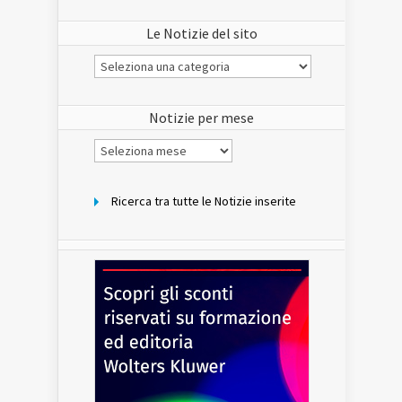
Le Notizie del sito
Le
Notizie
del
sito
Notizie per mese
Notizie
per
mese
Ricerca tra tutte le Notizie inserite