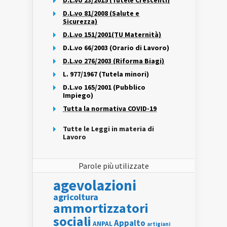
D.L.vo 23/2015 (Tutele Crescenti)
D.L.vo 81/2008 (Salute e
Sicurezza)
D.L.vo 151/2001(TU Maternità)
D.L.vo 66/2003 (Orario di Lavoro)
D.L.vo 276/2003 (Riforma Biagi)
L. 977/1967 (Tutela minori)
D.L.vo 165/2001 (Pubblico
Impiego)
Tutta la normativa COVID-19
Tutte le Leggi in materia di
Lavoro
Parole più utilizzate
agevolazioni
agricoltura
ammortizzatori
sociali
Appalto
ANPAL
artigiani