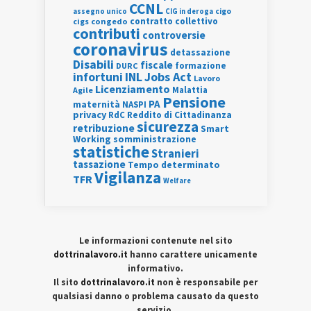
CCNL
assegno unico
cigo
CIG in deroga
contratto collettivo
cigs
congedo
contributi
controversie
coronavirus
detassazione
Disabili
fiscale
formazione
DURC
INL
Jobs Act
infortuni
Lavoro
Licenziamento
Agile
Malattia
Pensione
PA
maternità
NASPI
privacy
RdC
Reddito di Cittadinanza
sicurezza
retribuzione
Smart
Working
somministrazione
statistiche
Stranieri
tassazione
Tempo determinato
Vigilanza
TFR
Welfare
Le informazioni contenute nel sito
dottrinalavoro.it
hanno carattere unicamente
informativo.
Il sito
dottrinalavoro.it
non è responsabile per
qualsiasi danno o problema causato da questo
servizio.