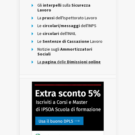
Gli
interpelli
sulla
Sicurezza
Lavoro
La
prassi
dell'Ispettorato Lavoro
Le
circolari/messaggi
dell'INPS
Le
circolari
dell'INAIL
Le
Sentenze di Cassazione
Lavoro
Notizie sugli
Ammortizzatori
Sociali
La
pagina
delle
Dimissioni online