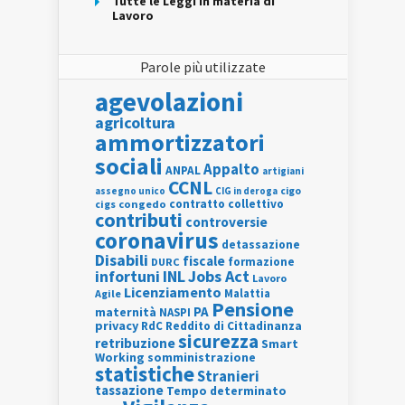
Tutte le Leggi in materia di
Lavoro
Parole più utilizzate
agevolazioni
agricoltura
ammortizzatori
sociali
Appalto
ANPAL
artigiani
CCNL
assegno unico
cigo
CIG in deroga
contratto collettivo
cigs
congedo
contributi
controversie
coronavirus
detassazione
Disabili
fiscale
formazione
DURC
INL
Jobs Act
infortuni
Lavoro
Licenziamento
Agile
Malattia
Pensione
PA
maternità
NASPI
privacy
RdC
Reddito di Cittadinanza
sicurezza
retribuzione
Smart
Working
somministrazione
statistiche
Stranieri
tassazione
Tempo determinato