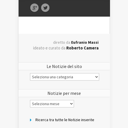
diretto da
Eufranio Massi
ideato e curato da
Roberto Camera
Le Notizie del sito
Le
Notizie
del
sito
Notizie per mese
Notizie
per
mese
Ricerca tra tutte le Notizie inserite