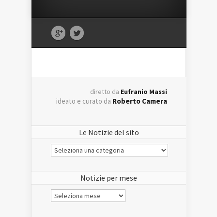
diretto da
Eufranio Massi
ideato e curato da
Roberto Camera
Le Notizie del sito
Le
Notizie
del
sito
Notizie per mese
Notizie
per
mese