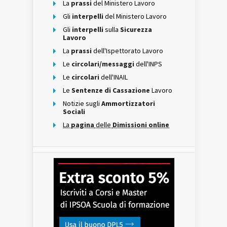
La
prassi
del Ministero Lavoro
Gli
interpelli
del Ministero Lavoro
Gli
interpelli
sulla
Sicurezza
Lavoro
La
prassi
dell'Ispettorato Lavoro
Le
circolari/messaggi
dell'INPS
Le
circolari
dell'INAIL
Le
Sentenze di Cassazione
Lavoro
Notizie sugli
Ammortizzatori
Sociali
La
pagina
delle
Dimissioni online