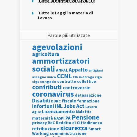
Tutta la normativa COVID-19
Tutte le Leggi in materia di
Lavoro
Parole più utilizzate
agevolazioni
agricoltura
ammortizzatori
sociali
Appalto
ANPAL
artigiani
CCNL
assegno unico
cigo
CIG in deroga
contratto collettivo
cigs
congedo
contributi
controversie
coronavirus
detassazione
Disabili
fiscale
formazione
DURC
INL
Jobs Act
infortuni
Lavoro
Licenziamento
Agile
Malattia
Pensione
PA
maternità
NASPI
privacy
RdC
Reddito di Cittadinanza
sicurezza
retribuzione
Smart
Working
somministrazione