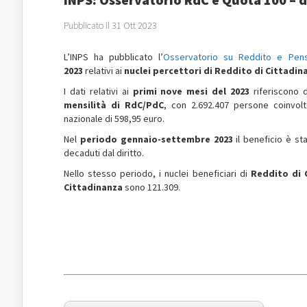
Pubblicato il 31 Ott 2023
L’INPS ha pubblicato l’
Osservatorio su Reddito e Pens
2023
relativi ai
nuclei
percettori di Reddito di Cittadin
I dati relativi ai
primi nove mesi del 2023
riferiscono d
mensilità di RdC/PdC
, con 2.692.407 persone coinvol
nazionale di 598,95 euro.
Nel
periodo gennaio-settembre 2023
il beneficio è st
decaduti dal diritto.
Nello stesso periodo, i nuclei beneficiari di
Reddito di 
Cittadinanza
sono 121.309.