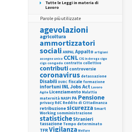
Tutte le Leggi in materia di
Lavoro
Parole più utilizzate
agevolazioni
agricoltura
ammortizzatori
sociali
Appalto
ANPAL
artigiani
CCNL
assegno unico
cigo
CIG in deroga
contratto collettivo
cigs
congedo
contributi
controversie
coronavirus
detassazione
Disabili
fiscale
formazione
DURC
INL
Jobs Act
infortuni
Lavoro
Licenziamento
Agile
Malattia
Pensione
PA
maternità
NASPI
privacy
RdC
Reddito di Cittadinanza
sicurezza
retribuzione
Smart
Working
somministrazione
statistiche
Stranieri
tassazione
Tempo determinato
Vigilanza
TFR
Welfare