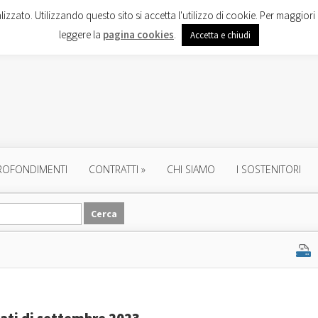
lizzato. Utilizzando questo sito si accetta l'utilizzo di cookie. Per maggiori 
leggere la
pagina cookies
.
Accetta e chiudi
ROFONDIMENTI
CONTRATTI
»
CHI SIAMO
I SOSTENITORI
dati di settembre 2023