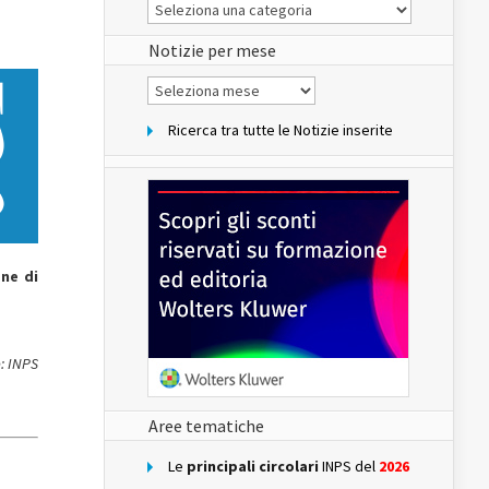
Le
Notizie
del
sito
Notizie per mese
Notizie
per
mese
Ricerca tra tutte le Notizie inserite
ne di
: INPS
Aree tematiche
Le
principali circolari
INPS del
2026