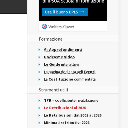
Formazione
Gli
Approfondimenti
Podcast
e
Video
Le Guide
interattive
La pagina dedicata agli
Eventi
La
Costituzione
commentata
Strumenti utili
TFR
– coefficiente rivalutazione
Le Retribuzioni al 2026
Le
Retribuzioni dal 2002 al 2026
Minimali retributivi 2026