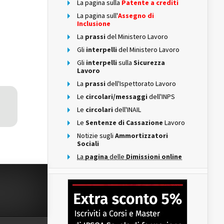
La pagina sulla
Patente a crediti
La pagina sull'
Assegno di
Inclusione
La
prassi
del Ministero Lavoro
Gli
interpelli
del Ministero Lavoro
Gli
interpelli
sulla
Sicurezza
Lavoro
La
prassi
dell'Ispettorato Lavoro
Le
circolari/messaggi
dell'INPS
Le
circolari
dell'INAIL
Le
Sentenze di Cassazione
Lavoro
Notizie sugli
Ammortizzatori
Sociali
La
pagina
delle
Dimissioni online