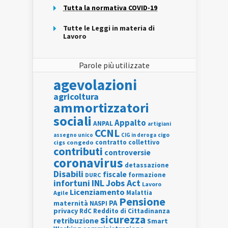
Tutta la normativa COVID-19
Tutte le Leggi in materia di
Lavoro
Parole più utilizzate
agevolazioni
agricoltura
ammortizzatori
sociali
Appalto
ANPAL
artigiani
CCNL
assegno unico
cigo
CIG in deroga
contratto collettivo
cigs
congedo
contributi
controversie
coronavirus
detassazione
Disabili
fiscale
formazione
DURC
INL
Jobs Act
infortuni
Lavoro
Licenziamento
Agile
Malattia
Pensione
PA
maternità
NASPI
privacy
RdC
Reddito di Cittadinanza
sicurezza
retribuzione
Smart