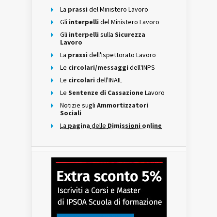
La
prassi
del Ministero Lavoro
Gli
interpelli
del Ministero Lavoro
Gli
interpelli
sulla
Sicurezza
Lavoro
La
prassi
dell'Ispettorato Lavoro
Le
circolari/messaggi
dell'INPS
Le
circolari
dell'INAIL
Le
Sentenze di Cassazione
Lavoro
Notizie sugli
Ammortizzatori
Sociali
La
pagina
delle
Dimissioni online