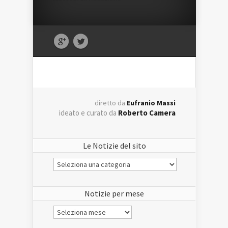
diretto da
Eufranio Massi
ideato e curato da
Roberto Camera
Le Notizie del sito
Le
Notizie
del
sito
Notizie per mese
Notizie
per
mese