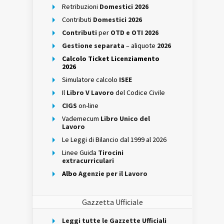
Retribuzioni
Domestici 2026
Contributi
Domestici 2026
Contributi
per
OTD e OTI 2026
Gestione separata
– aliquote
2026
Calcolo Ticket Licenziamento
2026
Simulatore calcolo
ISEE
Il
Libro V Lavoro
del Codice Civile
CIGS
on-line
Vademecum
Libro Unico del
Lavoro
Le Leggi di Bilancio dal 1999 al 2026
Linee Guida
Tirocini
extracurriculari
Albo
Agenzie per il Lavoro
Gazzetta Ufficiale
Leggi tutte le Gazzette Ufficiali