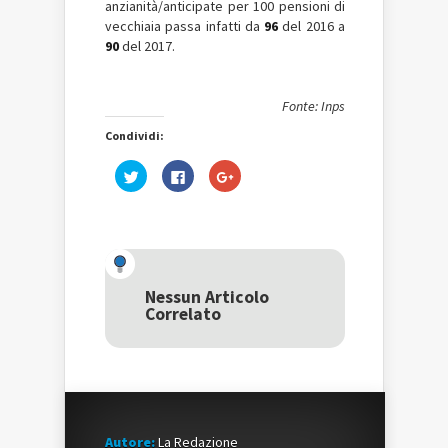
anzianità/anticipate per 100 pensioni di
vecchiaia passa infatti da
96
del 2016 a
90
del 2017.
Fonte: Inps
Condividi:
Fai
Fai
Fai
clic
clic
clic
qui
per
qui
per
condividere
per
condividere
su
condividere
su
Facebook
su
Twitter
(Si
Google+
(Si
apre
(Si
apre
in
apre
in
una
in
una
nuova
una
Nessun Articolo
nuova
finestra)
nuova
Correlato
finestra)
finestra)
Autore:
La Redazione