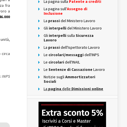
La pagina sulla
Patente a crediti
za fra
La pagina sull'
Assegno di
voro a
Inclusione
46.000
La
prassi
del Ministero Lavoro
Gli
interpelli
del Ministero Lavoro
Gli
interpelli
sulla
Sicurezza
 unità,
Lavoro
La
prassi
dell'Ispettorato Lavoro
 circa
Le
circolari/messaggi
dell'INPS
Le
circolari
dell'INAIL
Le
Sentenze di Cassazione
Lavoro
: INPS
Notizie sugli
Ammortizzatori
Sociali
La
pagina
delle
Dimissioni online