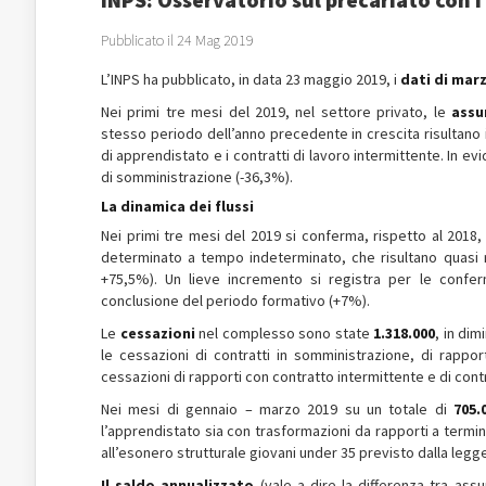
Pubblicato il 24 Mag 2019
L’INPS ha pubblicato, in data 23 maggio 2019, i
dati di mar
Nei primi tre mesi del 2019, nel settore privato, le
assu
stesso periodo dell’anno precedente in crescita risultano i
di apprendistato e i contratti di lavoro intermittente. In ev
di somministrazione (-36,3%).
La dinamica dei flussi
Nei primi tre mesi del 2019 si conferma, rispetto al 2018
determinato a tempo indeterminato, che risultano quasi
+75,5%). Un lieve incremento si registra per le conferm
conclusione del periodo formativo (+7%).
Le
cessazioni
nel complesso sono state
1.318.000
, in di
le cessazioni di contratti in somministrazione, di rappo
cessazioni di rapporti con contratto intermittente e di contr
Nei mesi di gennaio – marzo 2019 su un totale di
705.
l’apprendistato sia con trasformazioni da rapporti a termine
all’esonero strutturale giovani under 35 previsto dalla legge 
Il saldo annualizzato
(vale a dire la differenza tra assu