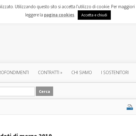
lizzato. Utilizzando questo sito si accetta l'utilizzo di cookie. Per maggiori 
leggere la
pagina cookies
.
Accetta e chiudi
ROFONDIMENTI
CONTRATTI
»
CHI SIAMO
I SOSTENITORI
 dati di marzo 2019