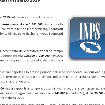
zo 2019
dell’
Osservatorio sul precariato
.
nzioni sono state 1.661.000
. Rispetto allo
 contratti a tempo indeterminato, i contratti
idente diminuzione risultano invece i contratti
, l’incremento delle trasformazioni da tempo
 raddoppiate (da
125.000
a
219.000
: +94.000,
e di rapporti di apprendistato giunti alla
minuzione rispetto allo stesso periodo dell’anno precedente: la riduzione ri
rti a termine e di rapporti a tempo indeterminato; in crescita sono inv
atti in apprendistato.
000
nuovi rapporti a tempo indeterminato (attivati sia con assunzioni i
), i rapporti agevolati risultano pari a
143.000
(circa il 20%), di cui
29.000
di stabilità 2018.
nzioni e cessazioni negli ultimi 12 mesi) a marzo 2019 risulta positivo e 