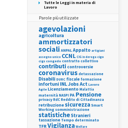
Tutte le Leggi in materia di
Lavoro
Parole più utilizzate
agevolazioni
agricoltura
ammortizzatori
sociali
Appalto
ANPAL
artigiani
CCNL
assegno unico
cigo
CIG in deroga
contratto collettivo
cigs
congedo
contributi
controversie
coronavirus
detassazione
Disabili
fiscale
formazione
DURC
INL
Jobs Act
infortuni
Lavoro
Licenziamento
Agile
Malattia
Pensione
PA
maternità
NASPI
privacy
RdC
Reddito di Cittadinanza
sicurezza
retribuzione
Smart
Working
somministrazione
statistiche
Stranieri
tassazione
Tempo determinato
Vigilanza
TFR
Welfare