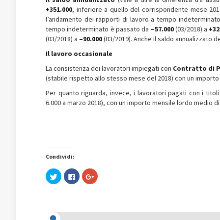
+351.000
, inferiore a quello del corrispondente mese 201
l’andamento dei rapporti di lavoro a tempo indeterminato 
tempo indeterminato è passato da
–57.000
(03/2018) a
+32
(03/2018) a
–90.000
(03/2019). Anche il saldo annualizzato de
Il lavoro occasionale
La consistenza dei lavoratori impiegati con
Contratto di 
(stabile rispetto allo stesso mese del 2018) con un import
Per quanto riguarda, invece, i lavoratori pagati con i titol
6.000 a marzo 2018), con un importo mensile lordo medio d
Condividi:
Fai
Fai
Fai
clic
clic
clic
qui
per
qui
per
condividere
per
condividere
su
condividere
su
Facebook
su
Twitter
(Si
Google+
(Si
apre
(Si