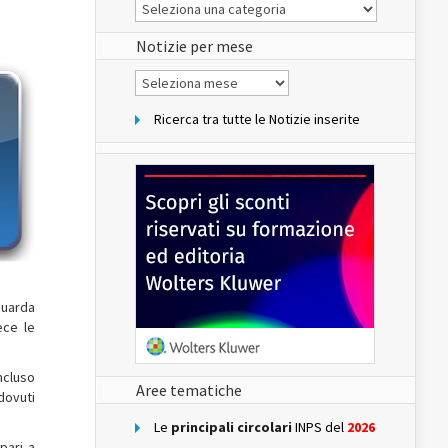
Le
Notizie
del
sito
Notizie per mese
Notizie
per
mese
Ricerca tra tutte le Notizie inserite
guarda
ece le
ncluso
Aree tematiche
dovuti
Le
principali circolari
INPS del
2026
pari a