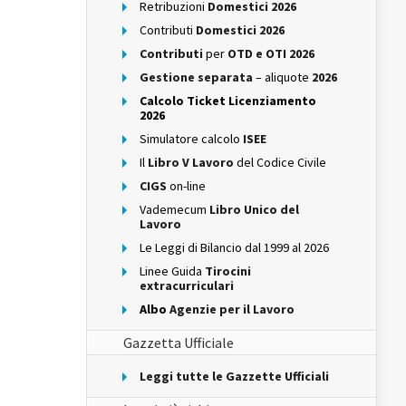
Retribuzioni
Domestici 2026
Contributi
Domestici 2026
Contributi
per
OTD e OTI 2026
Gestione separata
– aliquote
2026
Calcolo Ticket Licenziamento
2026
Simulatore calcolo
ISEE
Il
Libro V Lavoro
del Codice Civile
CIGS
on-line
Vademecum
Libro Unico del
Lavoro
Le Leggi di Bilancio dal 1999 al 2026
Linee Guida
Tirocini
extracurriculari
Albo
Agenzie per il Lavoro
Gazzetta Ufficiale
Leggi tutte le Gazzette Ufficiali