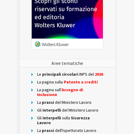
Aree tematiche
Le
principali circolari
INPS del
2026
La pagina sulla
Patente a crediti
La pagina sull'
Assegno di
Inclusione
La
prassi
del Ministero Lavoro
Gli
interpelli
del Ministero Lavoro
Gli
interpelli
sulla
Sicurezza
Lavoro
La
prassi
dell'Ispettorato Lavoro