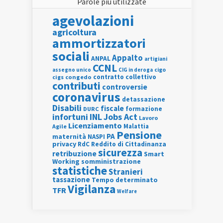
Parole più utilizzate
agevolazioni
agricoltura
ammortizzatori
sociali
Appalto
ANPAL
artigiani
CCNL
assegno unico
cigo
CIG in deroga
contratto collettivo
cigs
congedo
contributi
controversie
coronavirus
detassazione
Disabili
fiscale
formazione
DURC
INL
Jobs Act
infortuni
Lavoro
Licenziamento
Agile
Malattia
Pensione
PA
maternità
NASPI
privacy
RdC
Reddito di Cittadinanza
sicurezza
retribuzione
Smart
Working
somministrazione
statistiche
Stranieri
tassazione
Tempo determinato
Vigilanza
TFR
Welfare