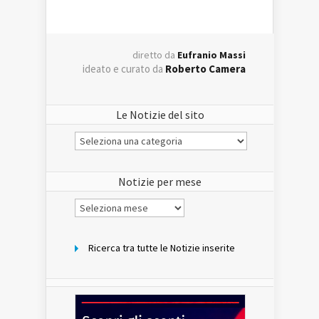
diretto da
Eufranio Massi
ideato e curato da
Roberto Camera
Le Notizie del sito
Le
Notizie
del
sito
Notizie per mese
Notizie
per
mese
Ricerca tra tutte le Notizie inserite