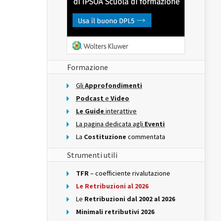
Formazione
Gli
Approfondimenti
Podcast
e
Video
Le Guide
interattive
La pagina dedicata agli
Eventi
La
Costituzione
commentata
Strumenti utili
TFR
– coefficiente rivalutazione
Le Retribuzioni al 2026
Le
Retribuzioni dal 2002 al 2026
Minimali retributivi 2026