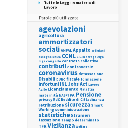
Tutte le Leggi in materia di
Lavoro
Parole più utilizzate
agevolazioni
agricoltura
ammortizzatori
sociali
Appalto
ANPAL
artigiani
CCNL
assegno unico
cigo
CIG in deroga
contratto collettivo
cigs
congedo
contributi
controversie
coronavirus
detassazione
Disabili
fiscale
formazione
DURC
INL
Jobs Act
infortuni
Lavoro
Licenziamento
Agile
Malattia
Pensione
PA
maternità
NASPI
privacy
RdC
Reddito di Cittadinanza
sicurezza
retribuzione
Smart
Working
somministrazione
statistiche
Stranieri
tassazione
Tempo determinato
Vigilanza
TFR
Welfare