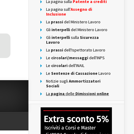
La pagina sulla
Patente a crediti
La pagina sull'
Assegno di
Inclusione
La
prassi
del Ministero Lavoro
Gli
interpelli
del Ministero Lavoro
Gli
interpelli
sulla
Sicurezza
Lavoro
La
prassi
dell'Ispettorato Lavoro
Le
circolari/messaggi
dell'INPS
Le
circolari
dell'INAIL
Le
Sentenze di Cassazione
Lavoro
Notizie sugli
Ammortizzatori
Sociali
La
pagina
delle
Dimissioni online