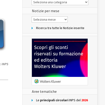
Le
Notizie
del
sito
Notizie per mese
Notizie
per
mese
Ricerca tra tutte le Notizie inserite
: INPS
Aree tematiche
Le
principali circolari
INPS del
2026