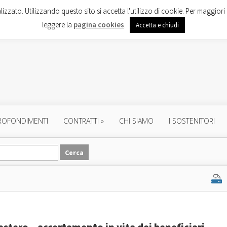
lizzato. Utilizzando questo sito si accetta l'utilizzo di cookie. Per maggiori 
leggere la
pagina cookies
.
Accetta e chiudi
ROFONDIMENTI
CONTRATTI
»
CHI SIAMO
I SOSTENITORI
estero – accertamento in vita dei beneficiari