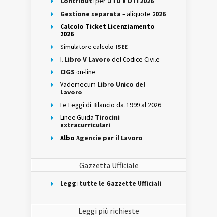
Contributi
per
OTD e OTI 2026
Gestione separata
– aliquote
2026
Calcolo Ticket Licenziamento
2026
Simulatore calcolo
ISEE
Il
Libro V Lavoro
del Codice Civile
CIGS
on-line
Vademecum
Libro Unico del
Lavoro
Le Leggi di Bilancio dal 1999 al 2026
Linee Guida
Tirocini
extracurriculari
Albo
Agenzie per il Lavoro
Gazzetta Ufficiale
Leggi tutte le Gazzette Ufficiali
Leggi più richieste