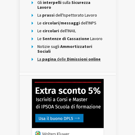
Gli
interpelli
sulla
Sicurezza
Lavoro
La
prassi
dell'Ispettorato Lavoro
Le
circolari/messaggi
dell'INPS
Le
circolari
dell'INAIL
Le
Sentenze di Cassazione
Lavoro
Notizie sugli
Ammortizzatori
Sociali
La
pagina
delle
Dimissioni online