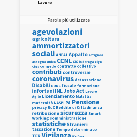
Lavoro
Parole più utilizzate
agevolazioni
agricoltura
ammortizzatori
sociali
Appalto
ANPAL
artigiani
CCNL
assegno unico
cigo
CIG in deroga
contratto collettivo
cigs
congedo
contributi
controversie
coronavirus
detassazione
Disabili
fiscale
formazione
DURC
INL
Jobs Act
infortuni
Lavoro
Licenziamento
Agile
Malattia
Pensione
PA
maternità
NASPI
privacy
RdC
Reddito di Cittadinanza
sicurezza
retribuzione
Smart
Working
somministrazione
statistiche
Stranieri
tassazione
Tempo determinato
Vigilanza
TFR
Welfare