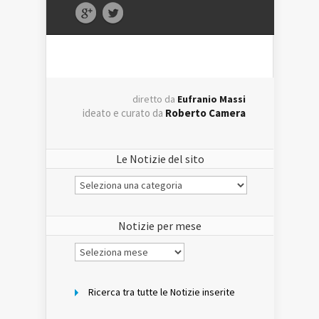
diretto da
Eufranio Massi
ideato e curato da
Roberto Camera
Le Notizie del sito
Le
Notizie
del
sito
Notizie per mese
Notizie
per
mese
Ricerca tra tutte le Notizie inserite