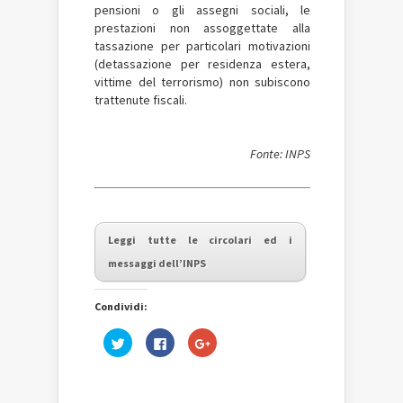
pensioni o gli assegni sociali, le
prestazioni non assoggettate alla
tassazione per particolari motivazioni
(detassazione per residenza estera,
vittime del terrorismo) non subiscono
trattenute fiscali.
Fonte: INPS
Leggi tutte le circolari ed i
messaggi dell’INPS
Condividi:
Fai
Fai
Fai
clic
clic
clic
qui
per
qui
per
condividere
per
condividere
su
condividere
su
Facebook
su