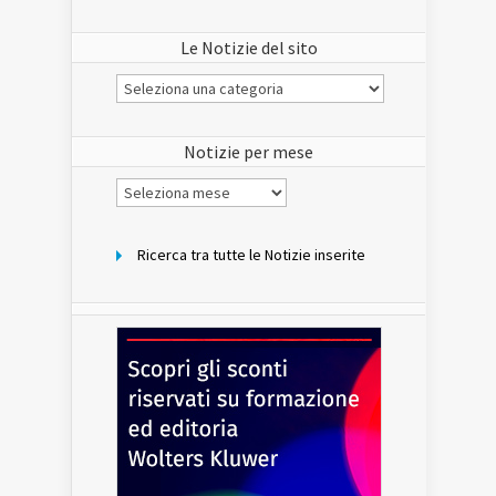
Le Notizie del sito
Le
Notizie
del
sito
Notizie per mese
Notizie
per
mese
Ricerca tra tutte le Notizie inserite