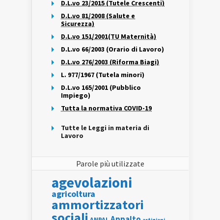
D.L.vo 23/2015 (Tutele Crescenti)
D.L.vo 81/2008 (Salute e
Sicurezza)
D.L.vo 151/2001(TU Maternità)
D.L.vo 66/2003 (Orario di Lavoro)
D.L.vo 276/2003 (Riforma Biagi)
L. 977/1967 (Tutela minori)
D.L.vo 165/2001 (Pubblico
Impiego)
Tutta la normativa COVID-19
Tutte le Leggi in materia di
Lavoro
Parole più utilizzate
agevolazioni
agricoltura
ammortizzatori
sociali
Appalto
ANPAL