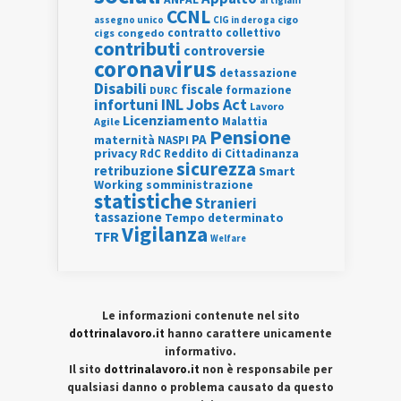
artigiani
CCNL
assegno unico
cigo
CIG in deroga
contratto collettivo
cigs
congedo
contributi
controversie
coronavirus
detassazione
Disabili
fiscale
formazione
DURC
INL
Jobs Act
infortuni
Lavoro
Licenziamento
Agile
Malattia
Pensione
PA
maternità
NASPI
privacy
RdC
Reddito di Cittadinanza
sicurezza
retribuzione
Smart
Working
somministrazione
statistiche
Stranieri
tassazione
Tempo determinato
Vigilanza
TFR
Welfare
Le informazioni contenute nel sito
dottrinalavoro.it
hanno carattere unicamente
informativo.
Il sito
dottrinalavoro.it
non è responsabile per
qualsiasi danno o problema causato da questo