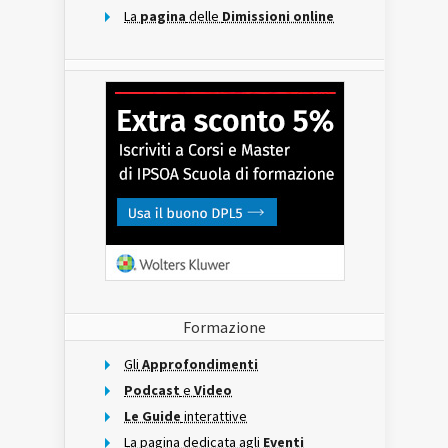
La
pagina
delle
Dimissioni online
Formazione
Gli
Approfondimenti
Podcast
e
Video
Le Guide
interattive
La pagina dedicata agli
Eventi