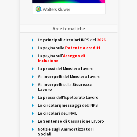
Aree tematiche
Le
principali circolari
INPS del
2026
La pagina sulla
Patente a crediti
La pagina sull'
Assegno di
Inclusione
La
prassi
del Ministero Lavoro
Gli
interpelli
del Ministero Lavoro
Gli
interpelli
sulla
Sicurezza
Lavoro
La
prassi
dell'Ispettorato Lavoro
Le
circolari/messaggi
dell'INPS
Le
circolari
dell'INAIL
Le
Sentenze di Cassazione
Lavoro
Notizie sugli
Ammortizzatori
Sociali